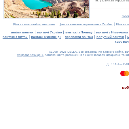
актуальність інформаці
голо
|
|
Ціни на вантажні перевезення
Ціни на вантажні перевезення Україна
Ціни на 
|
|
|
знайти вантаж
вантажі Україна
вантажі з Польщі
вантажі з Німеччини
|
|
|
|
вантажі з Литви
вантажі з Фінляндії
перевезти вантаж
попутний вантаж
курс вал
©1995–2026 DELLA. Все содержание данного сайта, вкл
Усі права захищені.
Копіювання та розміщення в інших засобах інформації та ін
ДЕЛЛА® —
ВА
0.89(aws3)
070826-05:56:41
моб