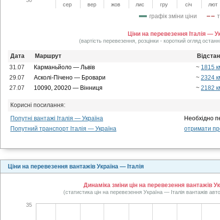
сер
вер
жов
лис
гру
січ
лют
графік зміни ціни
Ціни на перевезення Італія — У
(вартість перевезення, розцінки - короткий огляд останн
Дата
Маршрут
Відста
31.07
Карманьйоло — Львів
~
1815 к
29.07
Асколі-Пічено — Бровари
~
2324 к
27.07
10090, 20020 — Вінниця
~
2182 к
Корисні посилання:
Попутні вантажі Італія — Україна
Необхідно п
Попутний транспорт Італія — Україна
отримати про
Ціни на перевезення вантажів Україна — Італія
Динаміка зміни цін на перевезення вантажів Укр
(статистика цін на перевезення Україна — Італія вантажів авт
35