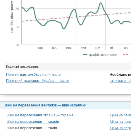
тент 20т, ціна грн/км
30
25
20
сер
вер
жов
лис
гру
січ
лют
графік зміни ціни
Корисні посилання:
Попутні вантажі Україна — Італія
Необхідно п
Попутний транспорт Україна — Італія
отримати про
Ціни на перевезення вантажів — інші напрямки
Ціни на перевезення Україна — Україна
Ціни на пер
Ціни на перевезення — Іспанія
Ціни на пе
Ціни на перевезення — Італія
Ціни на пер