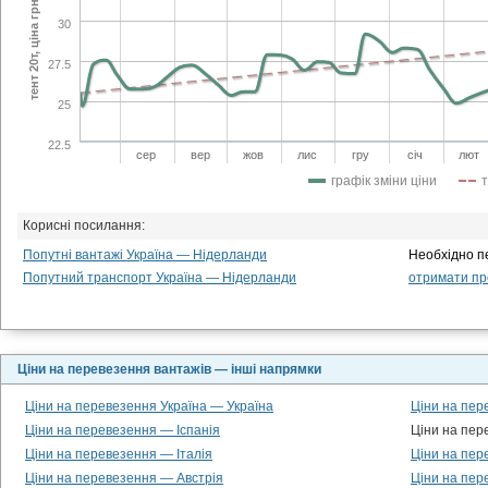
тент 20т, ціна грн/км
30
27.5
25
22.5
сер
вер
жов
лис
гру
січ
лют
графік зміни ціни
Корисні посилання:
Попутні вантажі Україна — Нідерланди
Необхідно п
Попутний транспорт Україна — Нідерланди
отримати про
Ціни на перевезення вантажів — інші напрямки
Ціни на перевезення Україна — Україна
Ціни на пер
Ціни на перевезення — Іспанія
Ціни на пе
Ціни на перевезення — Італія
Ціни на пер
Ціни на перевезення — Австрія
Ціни на пе