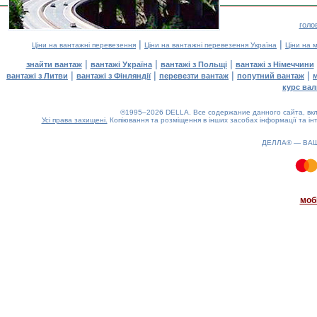
голо
|
|
Ціни на вантажні перевезення
Ціни на вантажні перевезення Україна
Ціни на 
|
|
|
знайти вантаж
вантажі Україна
вантажі з Польщі
вантажі з Німеччини
|
|
|
|
вантажі з Литви
вантажі з Фінляндії
перевезти вантаж
попутний вантаж
курс вал
©1995–2026 DELLA. Все содержание данного сайта, вкл
Усі права захищені.
Копіювання та розміщення в інших засобах інформації та ін
ДЕЛЛА® —
ВА
0.81(aws4)
090826-12:18:31
моб