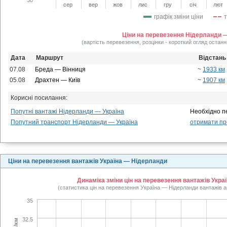
сер
вер
жов
лис
гру
січ
лют
графік зміни ціни
Ціни на перевезення Нідерланди —
(вартість перевезення, розцінки - короткий огляд останн
Дата
Маршрут
Відстань
07.08
Бреда — Вінниця
~
1933 км
05.08
Драхтен — Київ
~
1907 км
Корисні посилання:
Попутні вантажі Нідерланди — Україна
Необхідно п
Попутний транспорт Нідерланди — Україна
отримати про
Ціни на перевезення вантажів Україна — Нідерланди
Динаміка зміни цін на перевезення вантажів Укра
(статистика цін на перевезення Україна — Нідерланди вантажів а
35
32.5