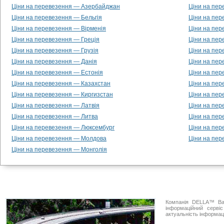
Ціни на перевезення — Азербайджан
Ціни на пер
Ціни на перевезення — Бельгія
Ціни на пер
Ціни на перевезення — Вірменія
Ціни на пе
Ціни на перевезення — Греція
Ціни на пер
Ціни на перевезення — Грузія
Ціни на пер
Ціни на перевезення — Данія
Ціни на пер
Ціни на перевезення — Естонія
Ціни на пе
Ціни на перевезення — Казахстан
Ціни на пер
Ціни на перевезення — Киргизстан
Ціни на пер
Ціни на перевезення — Латвія
Ціни на пер
Ціни на перевезення — Литва
Ціни на пер
Ціни на перевезення — Люксембург
Ціни на пер
Ціни на перевезення — Молдова
Ціни на пер
Ціни на перевезення — Монголія
Компанія DELLA™ Ван
інформаційний серві
актуальність інформаці