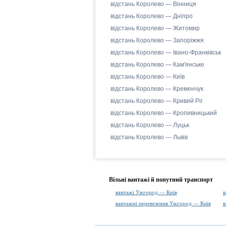
відстань Королево — Вінниця
відстань Королево — Дніпро
відстань Королево — Житомир
відстань Королево — Запоріжжя
відстань Королево — Івано-Франківськ
відстань Королево — Кам'янське
відстань Королево — Київ
відстань Королево — Кременчук
відстань Королево — Кривий Ріг
відстань Королево — Кропивницький
відстань Королево — Луцьк
відстань Королево — Львів
Вільні вантажі й попутний транспорт
вантажі Ужгород — Київ
в
вантажні перевезення Ужгород — Київ
в