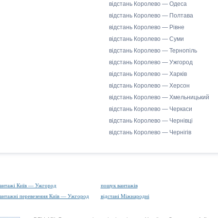
відстань Королево — Одеса
відстань Королево — Полтава
відстань Королево — Рівне
відстань Королево — Суми
відстань Королево — Тернопіль
відстань Королево — Ужгород
відстань Королево — Харків
відстань Королево — Херсон
відстань Королево — Хмельницький
відстань Королево — Черкаси
відстань Королево — Чернівці
відстань Королево — Чернігів
антажі Київ — Ужгород
пошук вантажів
антажні перевезення Київ — Ужгород
відстані Міжнародні