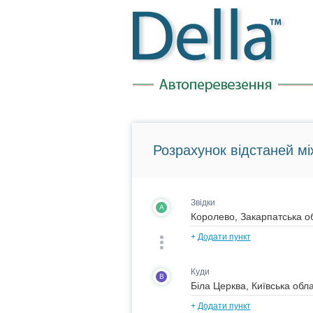
Розрахунок відстаней мі
Звідки
A
+
Додати пункт
Куди
B
+
Додати пункт