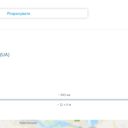
Розрахувати
(UA)
~ 843 км
~ 11 ч 6 м