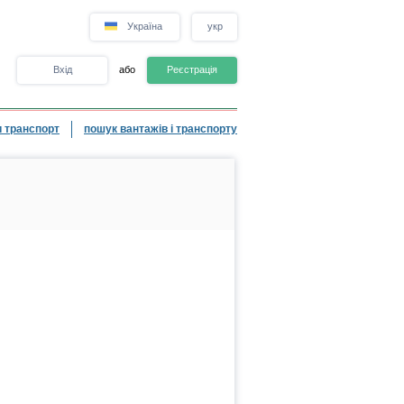
Україна
укр
Вхід
або
Реєстрація
 транспорт
пошук вантажів і транспорту