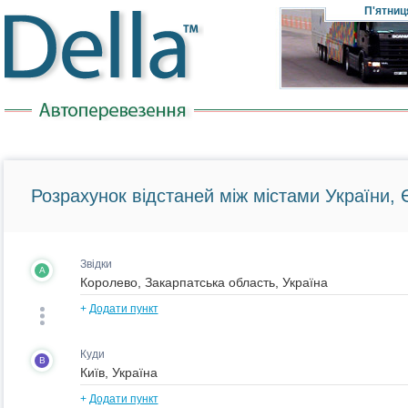
П'ятниц
Розрахунок відстаней між містами України, Є
Звідки
A
+
Додати пункт
Куди
B
+
Додати пункт