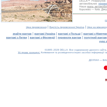
DELLA™
Розрахунок 
автомобільних
переве
Наша
мапа автомобіл
Королево — Київ. Дяку
г
|
|
Ціна перевезення
Вартість перевезення Україна
Ціни на міжнаро
|
|
|
знайти вантаж
вантажі Україна
вантажі з Польщі
вантажі з Німечч
|
|
|
вантажі з Литви
вантажі з Фінляндії
перевезти вантаж
попутний вантаж
курс 
©1995–2026 DELLA. Все содержание данного сайта, 
Усі права захищені.
Копіювання та розміщення в інших засобах інформації та
ДЕЛЛА® —
ВА
0.08(aws3)
080826-01:00:35
м