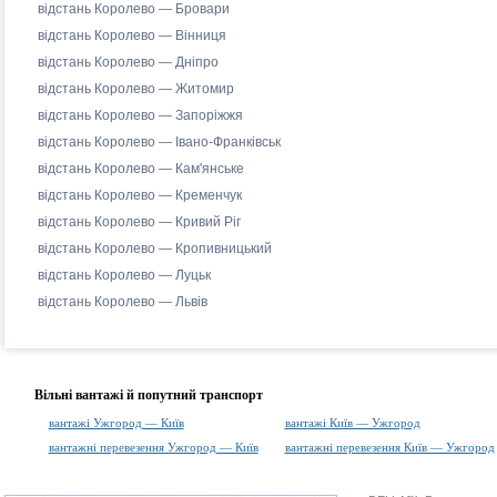
відстань Королево — Бровари
відстань Королево — Вінниця
відстань Королево — Дніпро
відстань Королево — Житомир
відстань Королево — Запоріжжя
відстань Королево — Івано-Франківськ
відстань Королево — Кам'янське
відстань Королево — Кременчук
відстань Королево — Кривий Ріг
відстань Королево — Кропивницький
відстань Королево — Луцьк
відстань Королево — Львів
Вільні вантажі й попутний транспорт
вантажі Ужгород — Київ
вантажі Київ — Ужгород
вантажні перевезення Ужгород — Київ
вантажні перевезення Київ — Ужгород