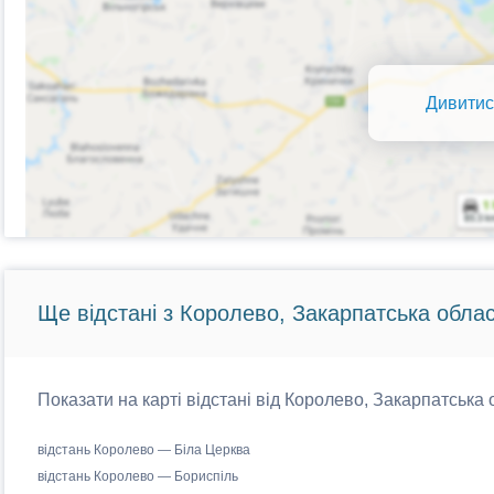
Дивитис
Ще відстані з Королево, Закарпатська облас
Показати на карті відстані від Королево, Закарпатська 
відстань Королево — Біла Церква
відстань Королево — Бориспіль