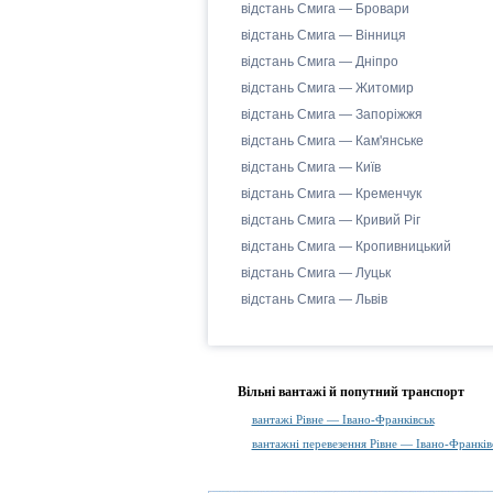
відстань Смига — Бровари
відстань Смига — Вінниця
відстань Смига — Дніпро
відстань Смига — Житомир
відстань Смига — Запоріжжя
відстань Смига — Кам'янське
відстань Смига — Київ
відстань Смига — Кременчук
відстань Смига — Кривий Ріг
відстань Смига — Кропивницький
відстань Смига — Луцьк
відстань Смига — Львів
Вільні вантажі й попутний транспорт
вантажі Рівне — Івано-Франківськ
вантажні перевезення Рівне — Івано-Франків