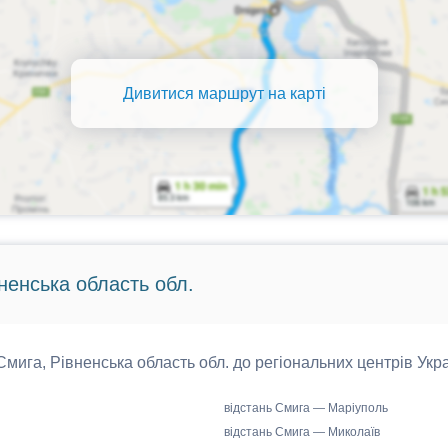
Дивитися маршрут на карті
вненська область обл.
 Смига, Рівненська область обл. до регіональних центрів Укра
відстань Смига — Маріуполь
відстань Смига — Миколаїв