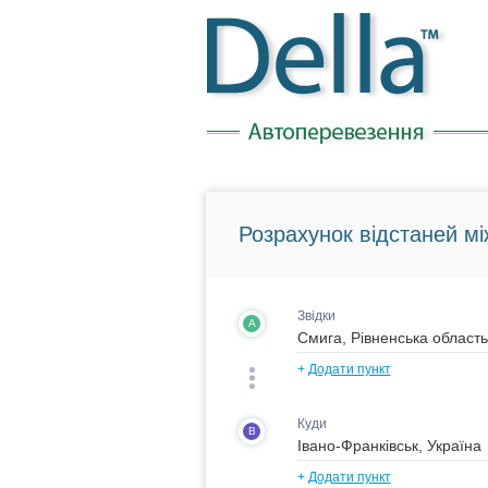
Розрахунок відстаней мі
Звідки
A
+
Додати пункт
Куди
B
+
Додати пункт