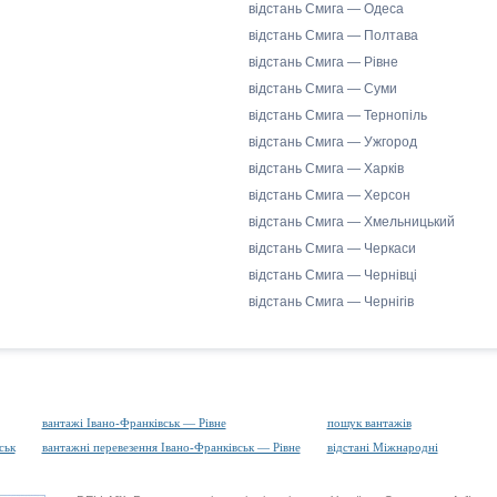
відстань Смига — Одеса
відстань Смига — Полтава
відстань Смига — Рівне
відстань Смига — Суми
відстань Смига — Тернопіль
відстань Смига — Ужгород
відстань Смига — Харків
відстань Смига — Херсон
відстань Смига — Хмельницький
відстань Смига — Черкаси
відстань Смига — Чернівці
відстань Смига — Чернігів
вантажі Івано-Франківськ — Рівне
пошук вантажів
ськ
вантажні перевезення Івано-Франківськ — Рівне
відстані Міжнародні