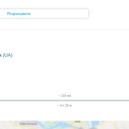
Розрахувати
к (UA)
~ 219 км
~ 3 ч 25 м