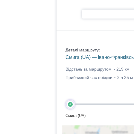
Деталі маршруту:
Смига (UA) — Івано-Франківсь
Відстань за маршрутом ~
219 км
Приблизний час поїздки ~
3 ч 25 м
A
Смига (UA)