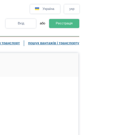
Україна
укр
Вхід
або
Реєстрація
 транспорт
пошук вантажів і транспорту