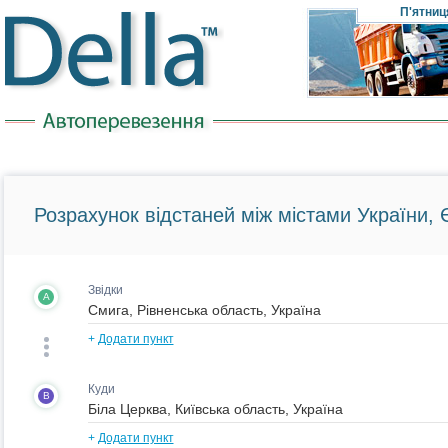
П'ятниц
Розрахунок відстаней між містами України, Є
Звідки
A
+
Додати пункт
Куди
B
+
Додати пункт