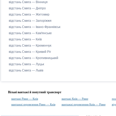
відстань Смига — Вінниця
відстань Смига — Дніпро
відстань Смига — Житомир
відстань Смига — Запоріжжя
відстань Смига — Івано-Франківськ
відстань Смига — Кам'янське
відстань Смига — Київ
відстань Смига — Кременчук
відстань Смига — Кривий Ріг
відстань Смига — Кропивницький
відстань Смига — Луцьк
відстань Смига — Львів
Вільні вантажі й попутний транспорт
вантажі Рівне — Київ
вантажі Київ — Рівне
пош
вантажні перевезення Рівне — Київ
вантажні перевезення Київ — Рівне
від