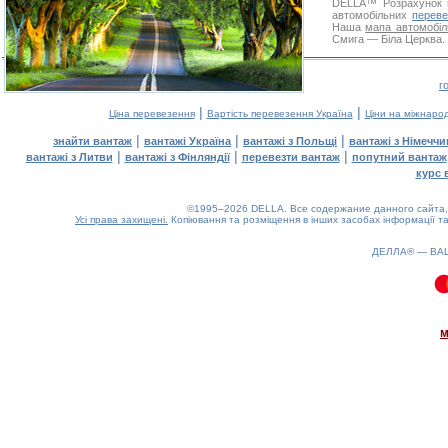
DELLA™
Розрахунок 
автомобільних
переве
Наша
мапа автомобіл
Смига — Біла Церква. 
г
|
|
Ціна перевезення
Вартість перевезення Україна
Ціни на міжнаро
|
|
|
знайти вантаж
вантажі Україна
вантажі з Польщі
вантажі з Німечч
|
|
|
вантажі з Литви
вантажі з Фінляндії
перевезти вантаж
попутний вантаж
курс 
©1995–2026 DELLA. Все содержание данного сайта, 
Усі права захищені.
Копіювання та розміщення в інших засобах інформації та
ДЕЛЛА® —
ВА
0.08(aws3)
070826-18:04:06
м