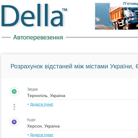
П'ятниц
Розрахунок відстаней між містами України, Є
Звідки
A
+
Додати пункт
Куди
B
+
Додати пункт