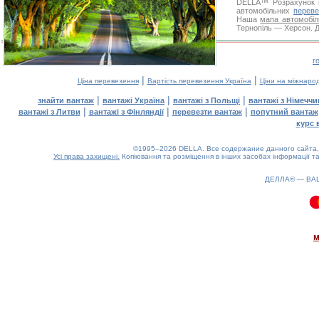
DELLA™
Розрахунок 
автомобільних
переве
Наша
мапа автомобіл
Тернопіль — Херсон. Д
г
|
|
Ціна перевезення
Вартість перевезення Україна
Ціни на міжнаро
|
|
|
знайти вантаж
вантажі Україна
вантажі з Польщі
вантажі з Німечч
|
|
|
вантажі з Литви
вантажі з Фінляндії
перевезти вантаж
попутний вантаж
курс 
©1995–2026 DELLA. Все содержание данного сайта, 
Усі права захищені.
Копіювання та розміщення в інших засобах інформації та
ДЕЛЛА® —
ВА
0.1(aws3)
070826-22:27:22
м