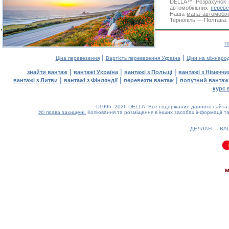
DELLA™
Розрахунок 
автомобільних
переве
Наша
мапа автомобіл
Тернопіль — Полтава. 
г
|
|
Ціна перевезення
Вартість перевезення Україна
Ціни на міжнаро
|
|
|
знайти вантаж
вантажі Україна
вантажі з Польщі
вантажі з Німечч
|
|
|
вантажі з Литви
вантажі з Фінляндії
перевезти вантаж
попутний вантаж
курс 
©1995–2026 DELLA. Все содержание данного сайта, 
Усі права захищені.
Копіювання та розміщення в інших засобах інформації та
ДЕЛЛА® —
ВА
0.1(aws4)
070826-10:43:47
м