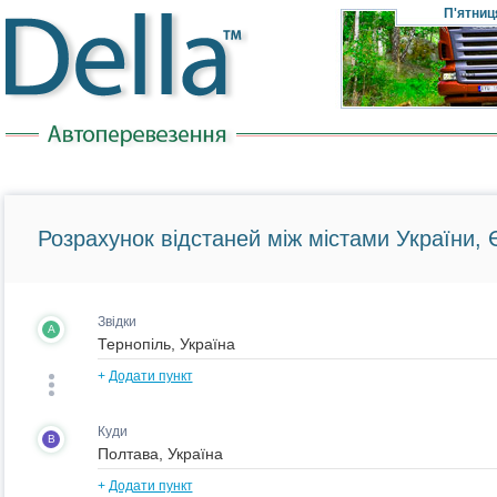
П'ятниц
Розрахунок відстаней між містами України, Є
Звідки
A
+
Додати пункт
Куди
B
+
Додати пункт