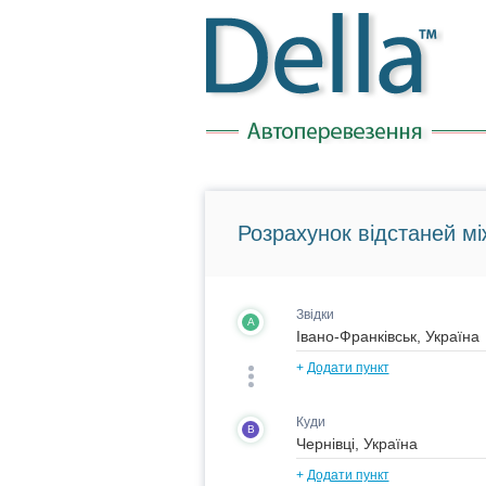
Розрахунок відстаней мі
Звідки
A
+
Додати пункт
Куди
B
+
Додати пункт