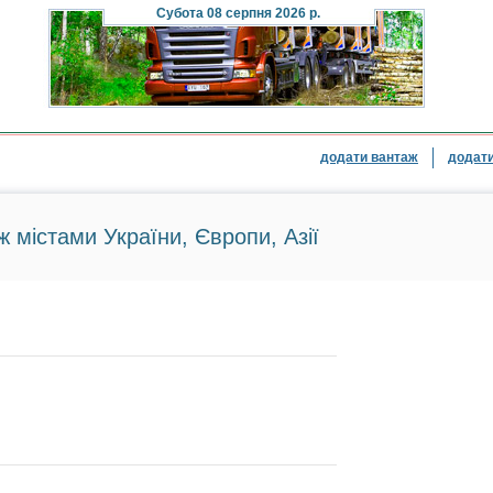
Субота
08 серпня 2026 р.
додати вантаж
додати
ж містами України, Європи, Азії