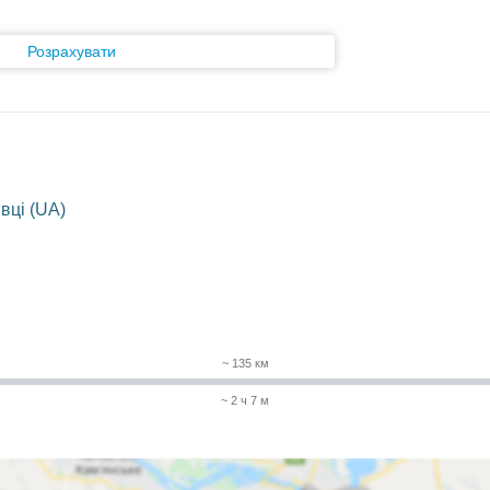
Розрахувати
вці (UA)
~ 135 км
~ 2 ч 7 м