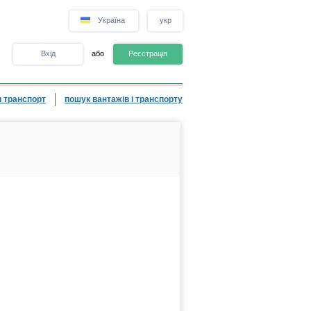
Україна
укр
Вхід
або
Реєстрація
 транспорт
пошук вантажів і транспорту