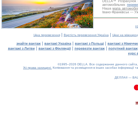
DELLA™
Розрахунок 
автомобільних
переве
Наша
мапа автомобіл
Івано-Франківськ — Уж
г
|
|
Ціна перевезення
Вартість перевезення Україна
Ціни на міжнаро
|
|
|
знайти вантаж
вантажі Україна
вантажі з Польщі
вантажі з Німечч
|
|
|
вантажі з Литви
вантажі з Фінляндії
перевезти вантаж
попутний вантаж
курс 
©1995–2026 DELLA. Все содержание данного сайта, 
Усі права захищені.
Копіювання та розміщення в інших засобах інформації та
ДЕЛЛА® —
ВА
0.11(aws4)
080826-14:36:30
м