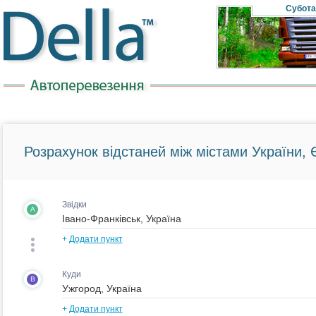
Субота
Розрахунок відстаней між містами України, Є
Звідки
A
+
Додати пункт
Куди
B
+
Додати пункт