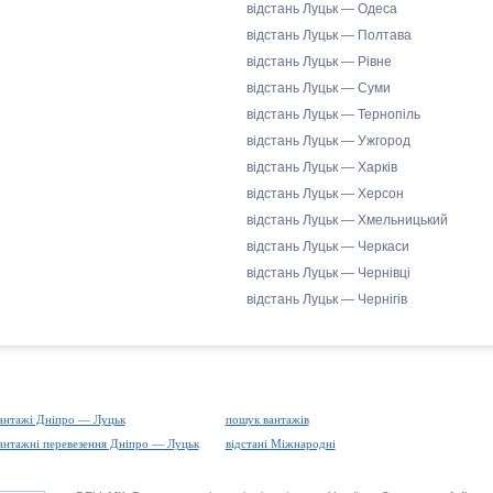
відстань Луцьк — Одеса
відстань Луцьк — Полтава
відстань Луцьк — Рівне
відстань Луцьк — Суми
відстань Луцьк — Тернопіль
відстань Луцьк — Ужгород
відстань Луцьк — Харків
відстань Луцьк — Херсон
відстань Луцьк — Хмельницький
відстань Луцьк — Черкаси
відстань Луцьк — Чернівці
відстань Луцьк — Чернігів
антажі Дніпро — Луцьк
пошук вантажів
антажні перевезення Дніпро — Луцьк
відстані Міжнародні