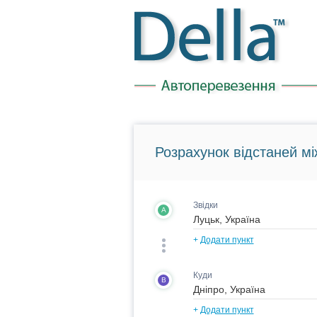
Розрахунок відстаней мі
Звідки
A
+
Додати пункт
Куди
B
+
Додати пункт