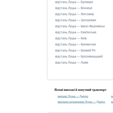
відстань Луцьк — Бровари
відстань Луцьк — Вінниця
відстань Луцьк — Житомир
відстань Луцьк — Запоріжжя
відстань Луцьк — Івано-Франківськ
відстань Луцьк — Кам'янське
відстань Луцьк — Київ
відстань Луцьк — Кременчук
відстань Луцьк — Кривий Ріг
відстань Луцьк — Кропивницький
відстань Луцьк — Львів
Вільні вантажі й попутний транспорт
вантажі Луцьк — Дніпро
в
вантажні перевезення Луцьк — Дніпро
в