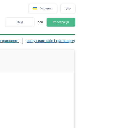
Україна
укр
Вхід
або
Реєстрація
 транспорт
пошук вантажів і транспорту