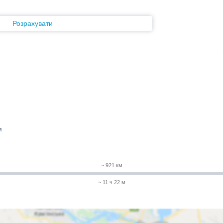
Розрахувати
м
~ 921 км
~ 11 ч 22 м