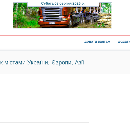
Субота
08 серпня 2026 р.
додати вантаж
додати
ж містами України, Європи, Азії