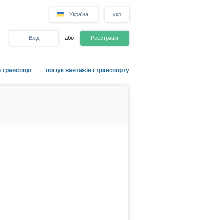
Україна
укр
Вхід
або
Реєстрація
 транспорт
пошук вантажів і транспорту