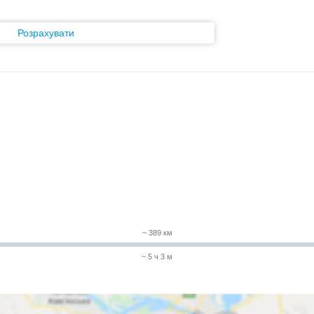
Розрахувати
~ 389 км
~ 5 ч 3 м