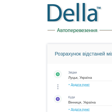
Розрахунок відстаней мі
Звідки
A
+
Додати пункт
Куди
B
+
Додати пункт