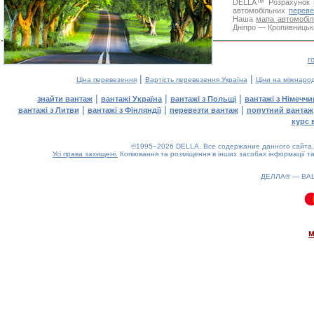
DELLA™
Розрахунок 
автомобільних
переве
Наша
мапа автомобіл
Дніпро — Кропивницьки
г
|
|
Ціна перевезення
Вартість перевезення Україна
Ціни на міжнаро
|
|
|
знайти вантаж
вантажі Україна
вантажі з Польщі
вантажі з Німечч
|
|
|
вантажі з Литви
вантажі з Фінляндії
перевезти вантаж
попутний вантаж
курс 
©1995–2026 DELLA. Все содержание данного сайта, 
Усі права захищені.
Копіювання та розміщення в інших засобах інформації та
ДЕЛЛА® —
ВА
0.1(aws3)
060826-10:02:16
м