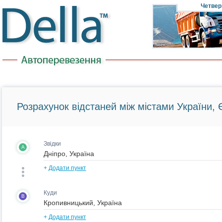
Четвер
Розрахунок відстаней між містами України, Є
Звідки
A
+
Додати пункт
Куди
B
+
Додати пункт