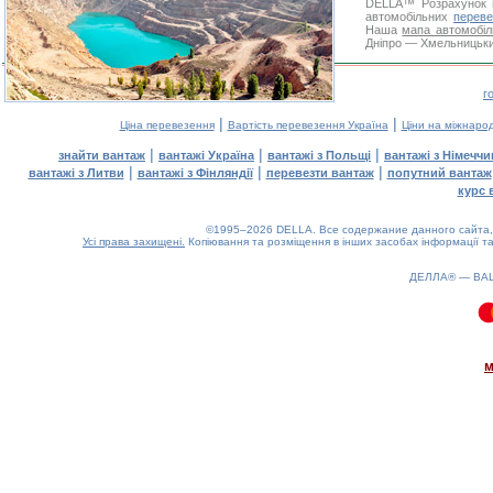
DELLA™
Розрахунок 
автомобільних
переве
Наша
мапа автомобіл
Дніпро — Хмельницький
г
|
|
Ціна перевезення
Вартість перевезення Україна
Ціни на міжнаро
|
|
|
знайти вантаж
вантажі Україна
вантажі з Польщі
вантажі з Німечч
|
|
|
вантажі з Литви
вантажі з Фінляндії
перевезти вантаж
попутний вантаж
курс 
©1995–2026 DELLA. Все содержание данного сайта, 
Усі права захищені.
Копіювання та розміщення в інших засобах інформації та
ДЕЛЛА® —
ВА
0.09(aws2)
080826-21:50:48
м