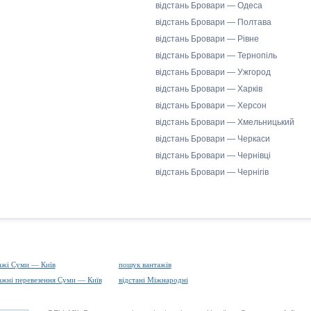
відстань Бровари — Одеса
відстань Бровари — Полтава
відстань Бровари — Рівне
відстань Бровари — Тернопіль
відстань Бровари — Ужгород
відстань Бровари — Харків
відстань Бровари — Херсон
відстань Бровари — Хмельницький
відстань Бровари — Черкаси
відстань Бровари — Чернівці
відстань Бровари — Чернігів
ажі Суми — Київ
пошук вантажів
ажні перевезення Суми — Київ
відстані Міжнародні