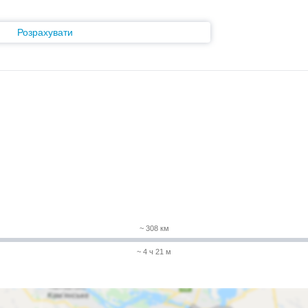
Розрахувати
~ 308 км
~ 4 ч 21 м