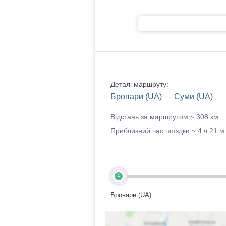
Деталі маршруту:
Бровари (UA) — Суми (UA)
Відстань за маршрутом ~
308 км
Приблизний час поїздки ~
4 ч 21 м
A
Бровари (UA)