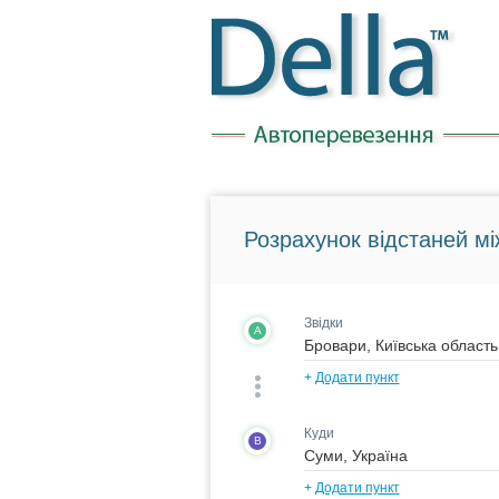
Розрахунок відстаней мі
Звідки
A
+
Додати пункт
Куди
B
+
Додати пункт