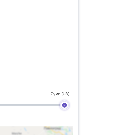
Суми (UA)
B