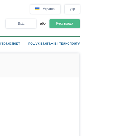
Україна
укр
Вхід
або
Реєстрація
 транспорт
пошук вантажів і транспорту