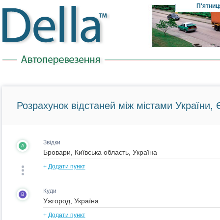
П'ятниц
Розрахунок відстаней між містами України, Є
Звідки
A
+
Додати пункт
Куди
B
+
Додати пункт