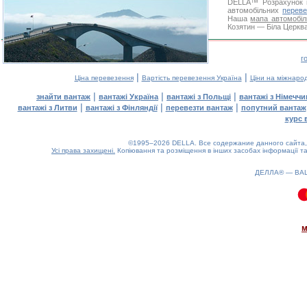
DELLA™
Розрахунок 
автомобільних
переве
Наша
мапа автомобіл
Козятин — Біла Церква
г
|
|
Ціна перевезення
Вартість перевезення Україна
Ціни на міжнаро
|
|
|
знайти вантаж
вантажі Україна
вантажі з Польщі
вантажі з Німечч
|
|
|
вантажі з Литви
вантажі з Фінляндії
перевезти вантаж
попутний вантаж
курс 
©1995–2026 DELLA. Все содержание данного сайта, 
Усі права захищені.
Копіювання та розміщення в інших засобах інформації та
ДЕЛЛА® —
ВА
0.09(aws4)
080826-07:53:21
м