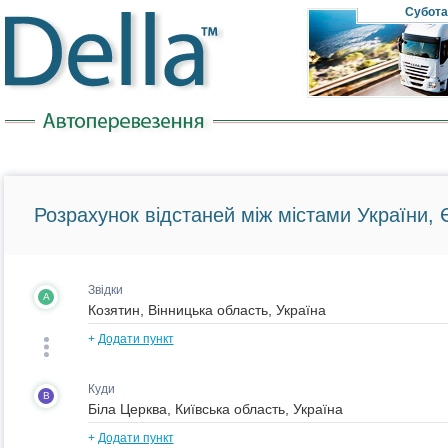
Субота
Розрахунок відстаней між містами України, Є
Звідки
A
+
Додати пункт
Куди
B
+
Додати пункт