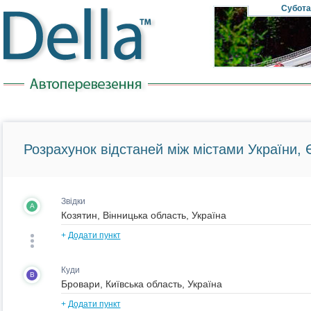
Субота
Розрахунок відстаней між містами України, Є
Звідки
A
+
Додати пункт
Куди
B
+
Додати пункт