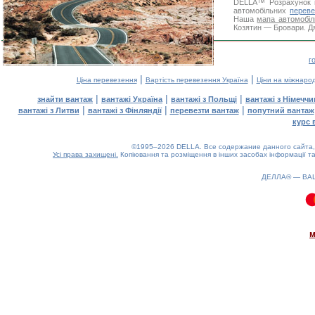
DELLA™
Розрахунок 
автомобільних
переве
Наша
мапа автомобіл
Козятин — Бровари. Дя
г
|
|
Ціна перевезення
Вартість перевезення Україна
Ціни на міжнаро
|
|
|
знайти вантаж
вантажі Україна
вантажі з Польщі
вантажі з Німечч
|
|
|
вантажі з Литви
вантажі з Фінляндії
перевезти вантаж
попутний вантаж
курс 
©1995–2026 DELLA. Все содержание данного сайта, 
Усі права захищені.
Копіювання та розміщення в інших засобах інформації та
ДЕЛЛА® —
ВА
0.07(aws4)
080826-16:36:52
м