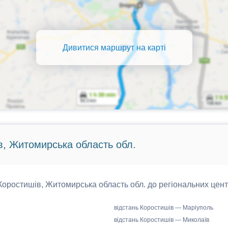
Дивитися маршрут на карті
в, Житомирська область обл.
 Коростишів, Житомирська область обл. до регіональних цент
відстань Коростишів — Маріуполь
відстань Коростишів — Миколаїв