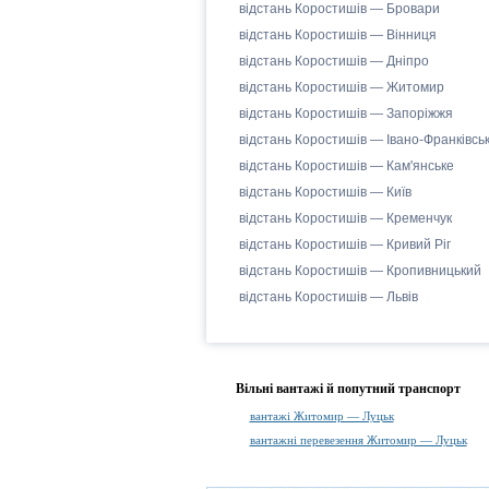
відстань Коростишів — Бровари
відстань Коростишів — Вінниця
відстань Коростишів — Дніпро
відстань Коростишів — Житомир
відстань Коростишів — Запоріжжя
відстань Коростишів — Івано-Франківсь
відстань Коростишів — Кам'янське
відстань Коростишів — Київ
відстань Коростишів — Кременчук
відстань Коростишів — Кривий Ріг
відстань Коростишів — Кропивницький
відстань Коростишів — Львів
Вільні вантажі й попутний транспорт
вантажі Житомир — Луцьк
вантажні перевезення Житомир — Луцьк