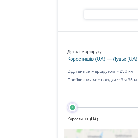
Деталі маршруту:
Коростишів (UA) — Луцьк (UA)
Відстань за маршрутом ~
290 км
Приблизний час поїздки ~
3 ч 35 м
A
Коростишів (UA)