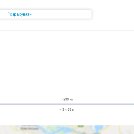
Розрахувати
~ 290 км
~ 3 ч 35 м