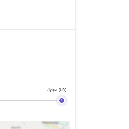
Луцьк (UA)
B