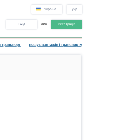
Україна
укр
Вхід
або
Реєстрація
 транспорт
пошук вантажів і транспорту