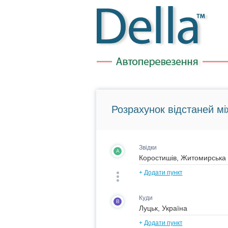
Розрахунок відстаней мі
Звідки
A
+
Додати пункт
Куди
B
+
Додати пункт