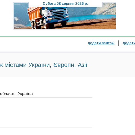
Субота
08 серпня 2026 р.
додати вантаж
додати
ж містами України, Європи, Азії