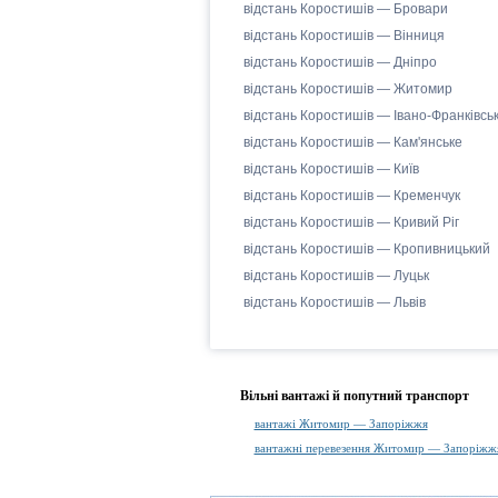
відстань Коростишів — Бровари
відстань Коростишів — Вінниця
відстань Коростишів — Дніпро
відстань Коростишів — Житомир
відстань Коростишів — Івано-Франківсь
відстань Коростишів — Кам'янське
відстань Коростишів — Київ
відстань Коростишів — Кременчук
відстань Коростишів — Кривий Ріг
відстань Коростишів — Кропивницький
відстань Коростишів — Луцьк
відстань Коростишів — Львів
Вільні вантажі й попутний транспорт
вантажі Житомир — Запоріжжя
вантажні перевезення Житомир — Запоріжж