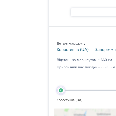
Деталі маршруту:
Коростишів (UA) — Запоріжжя
Відстань за маршрутом ~
660 км
Приблизний час поїздки ~
8 ч 35 м
A
Коростишів (UA)