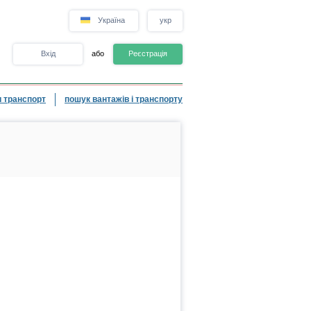
Україна
укр
Вхід
або
Реєстрація
 транспорт
пошук вантажів і транспорту