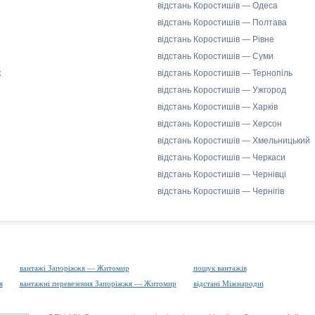
відстань Коростишів — Одеса
відстань Коростишів — Полтава
відстань Коростишів — Рівне
відстань Коростишів — Суми
к
відстань Коростишів — Тернопіль
відстань Коростишів — Ужгород
відстань Коростишів — Харків
відстань Коростишів — Херсон
відстань Коростишів — Хмельницький
відстань Коростишів — Черкаси
відстань Коростишів — Чернівці
відстань Коростишів — Чернігів
вантажі Запоріжжя — Житомир
пошук вантажів
я
вантажні перевезення Запоріжжя — Житомир
відстані Міжнародні