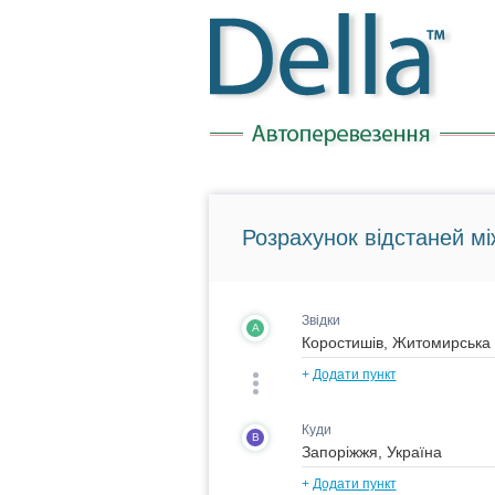
Розрахунок відстаней мі
Звідки
A
+
Додати пункт
Куди
B
+
Додати пункт