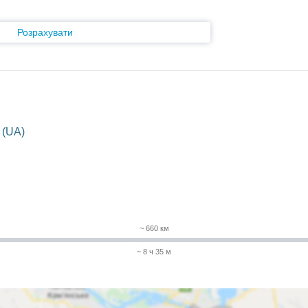
Розрахувати
 (UA)
~ 660 км
~ 8 ч 35 м