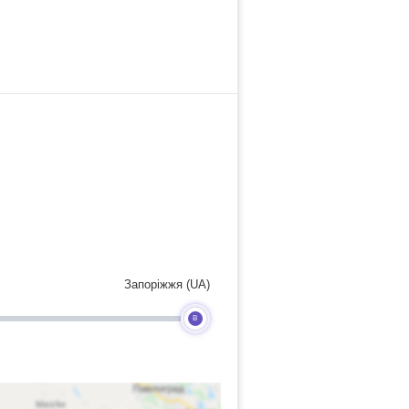
Запоріжжя (UA)
B