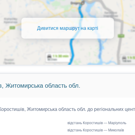
Дивитися маршрут на карті
в, Житомирська область обл.
 Коростишів, Житомирська область обл. до регіональних цент
відстань Коростишів — Маріуполь
відстань Коростишів — Миколаїв