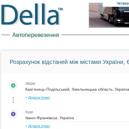
Четвер
Розрахунок відстаней між містами України, Є
Звідки
A
+
Додати пункт
Куди
B
+
Додати пункт