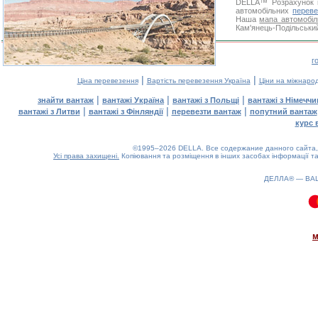
DELLA™
Розрахунок 
автомобільних
переве
Наша
мапа автомобіл
Кам'янець-Подільський
г
|
|
Ціна перевезення
Вартість перевезення Україна
Ціни на міжнаро
|
|
|
знайти вантаж
вантажі Україна
вантажі з Польщі
вантажі з Німечч
|
|
|
вантажі з Литви
вантажі з Фінляндії
перевезти вантаж
попутний вантаж
курс 
©1995–2026 DELLA. Все содержание данного сайта, 
Усі права захищені.
Копіювання та розміщення в інших засобах інформації та
ДЕЛЛА® —
ВА
0.08(aws3)
060826-13:25:49
м