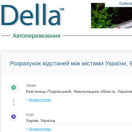
Субота
Розрахунок відстаней між містами України, Є
Звідки
A
+
Додати пункт
Куди
B
+
Додати пункт