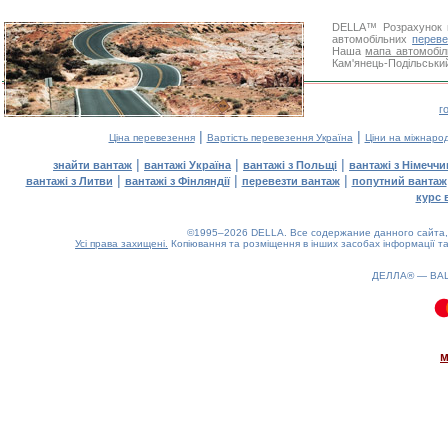
DELLA™
Розрахунок 
автомобільних
переве
Наша
мапа автомобіл
Кам'янець-Подільський
г
|
|
Ціна перевезення
Вартість перевезення Україна
Ціни на міжнаро
|
|
|
знайти вантаж
вантажі Україна
вантажі з Польщі
вантажі з Німечч
|
|
|
вантажі з Литви
вантажі з Фінляндії
перевезти вантаж
попутний вантаж
курс 
©1995–2026 DELLA. Все содержание данного сайта, 
Усі права захищені.
Копіювання та розміщення в інших засобах інформації та
ДЕЛЛА® —
ВА
0.08(aws4)
080826-16:34:46
м