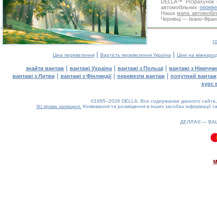
DELLA™
Розрахунок 
автомобільних
переве
Наша
мапа автомобіл
Чернівці — Івано-Франк
г
|
|
Ціна перевезення
Вартість перевезення Україна
Ціни на міжнаро
|
|
|
знайти вантаж
вантажі Україна
вантажі з Польщі
вантажі з Німечч
|
|
|
вантажі з Литви
вантажі з Фінляндії
перевезти вантаж
попутний вантаж
курс 
©1995–2026 DELLA. Все содержание данного сайта, 
Усі права захищені.
Копіювання та розміщення в інших засобах інформації та
ДЕЛЛА® —
ВА
0.09(aws2)
090826-07:18:44
м