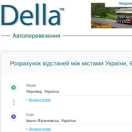
Неділя
Розрахунок відстаней між містами України, Є
Звідки
A
+
Додати пункт
Куди
B
+
Додати пункт