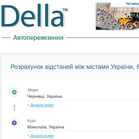
Четвер
Розрахунок відстаней між містами України, Є
Звідки
A
+
Додати пункт
Куди
B
+
Додати пункт