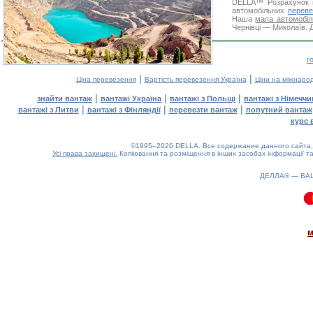
DELLA™
Розрахунок 
автомобільних
переве
Наша
мапа автомобіл
Чернівці — Миколаїв. Д
г
|
|
Ціна перевезення
Вартість перевезення Україна
Ціни на міжнаро
|
|
|
знайти вантаж
вантажі Україна
вантажі з Польщі
вантажі з Німечч
|
|
|
вантажі з Литви
вантажі з Фінляндії
перевезти вантаж
попутний вантаж
курс 
©1995–2026 DELLA. Все содержание данного сайта, 
Усі права захищені.
Копіювання та розміщення в інших засобах інформації та
ДЕЛЛА® —
ВА
0.1(aws3)
060826-17:58:02
м