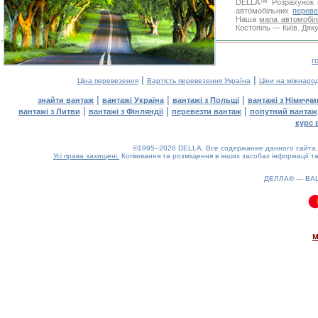
DELLA™
Розрахунок 
автомобільних
переве
Наша
мапа автомобіл
Костопіль — Київ. Дяку
г
|
|
Ціна перевезення
Вартість перевезення Україна
Ціни на міжнаро
|
|
|
знайти вантаж
вантажі Україна
вантажі з Польщі
вантажі з Німечч
|
|
|
вантажі з Литви
вантажі з Фінляндії
перевезти вантаж
попутний вантаж
курс 
©1995–2026 DELLA. Все содержание данного сайта, 
Усі права захищені.
Копіювання та розміщення в інших засобах інформації та
ДЕЛЛА® —
ВА
0.1(aws3)
070826-10:23:25
м