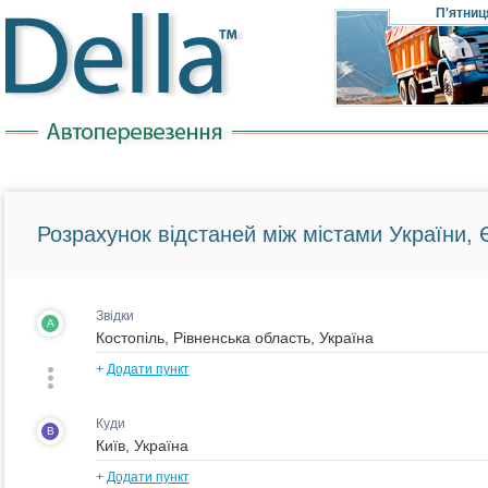
П'ятниц
Розрахунок відстаней між містами України, Є
Звідки
A
+
Додати пункт
Куди
B
+
Додати пункт