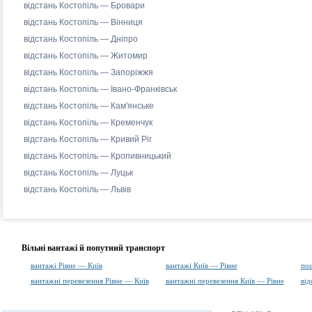
відстань Костопіль — Бровари
відстань Костопіль — Вінниця
відстань Костопіль — Дніпро
відстань Костопіль — Житомир
відстань Костопіль — Запоріжжя
відстань Костопіль — Івано-Франківськ
відстань Костопіль — Кам'янське
відстань Костопіль — Кременчук
відстань Костопіль — Кривий Ріг
відстань Костопіль — Кропивницький
відстань Костопіль — Луцьк
відстань Костопіль — Львів
Вільні вантажі й попутний транспорт
вантажі Рівне — Київ
вантажі Київ — Рівне
пош
вантажні перевезення Рівне — Київ
вантажні перевезення Київ — Рівне
від