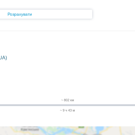
Розрахувати
UA)
~ 802 км
~ 9 ч 43 м