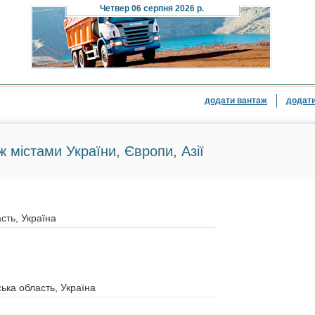
Четвер
06 серпня 2026 р.
додати вантаж
додати
ж містами України, Європи, Азії