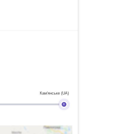
Кам'янське (UA)
B