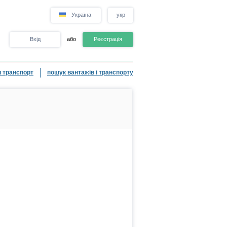
Україна
укр
Вхід
або
Реєстрація
 транспорт
пошук вантажів і транспорту