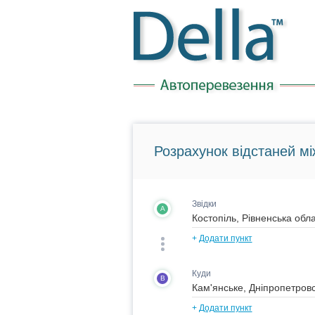
Розрахунок відстаней мі
Звідки
A
+
Додати пункт
Куди
B
+
Додати пункт