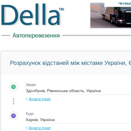
Четвер
Розрахунок відстаней між містами України, Є
Звідки
A
+
Додати пункт
Куди
B
+
Додати пункт