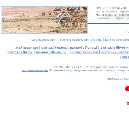
DELLA™
Розрахунок 
автомобільних
переве
Наша
мапа автомобіл
Здолбунів — Харків. Д
г
|
|
Ціна перевезення
Вартість перевезення Україна
Ціни на міжнаро
|
|
|
знайти вантаж
вантажі Україна
вантажі з Польщі
вантажі з Німечч
|
|
|
вантажі з Литви
вантажі з Фінляндії
перевезти вантаж
попутний вантаж
курс 
©1995–2026 DELLA. Все содержание данного сайта, 
Усі права захищені.
Копіювання та розміщення в інших засобах інформації та
ДЕЛЛА® —
ВА
0.09(aws2)
060826-21:06:01
м