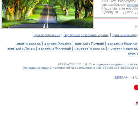
DELLA™
Розрахунок 
автомобільних
переве
Наша
мапа автомобіл
Здолбунів — Дніпро. Д
г
|
|
Ціна перевезення
Вартість перевезення Україна
Ціни на міжнаро
|
|
|
знайти вантаж
вантажі Україна
вантажі з Польщі
вантажі з Німечч
|
|
|
вантажі з Литви
вантажі з Фінляндії
перевезти вантаж
попутний вантаж
курс 
©1995–2026 DELLA. Все содержание данного сайта, 
Усі права захищені.
Копіювання та розміщення в інших засобах інформації та
ДЕЛЛА® —
ВА
0.09(aws4)
070826-22:12:13
м