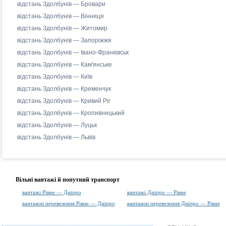
відстань Здолбунів — Бровари
відстань Здолбунів — Вінниця
відстань Здолбунів — Житомир
відстань Здолбунів — Запоріжжя
відстань Здолбунів — Івано-Франківськ
відстань Здолбунів — Кам'янське
відстань Здолбунів — Київ
відстань Здолбунів — Кременчук
відстань Здолбунів — Кривий Ріг
відстань Здолбунів — Кропивницький
відстань Здолбунів — Луцьк
відстань Здолбунів — Львів
Вільні вантажі й попутний транспорт
вантажі Рівне — Дніпро
вантажі Дніпро — Рівне
вантажні перевезення Рівне — Дніпро
вантажні перевезення Дніпро — Рівне