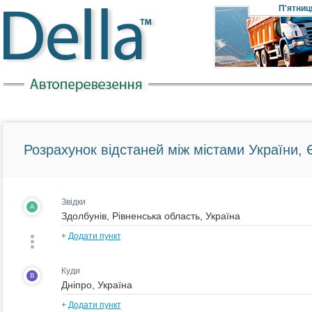
П'ятниц
Розрахунок відстаней між містами України, Є
Звідки
A
+
Додати пункт
Куди
B
+
Додати пункт