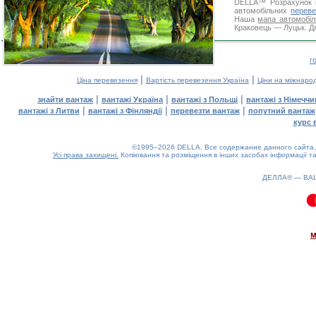
DELLA™
Розрахунок 
автомобільних
переве
Наша
мапа автомобіл
Краковець — Луцьк. Дя
г
|
|
Ціна перевезення
Вартість перевезення Україна
Ціни на міжнаро
|
|
|
знайти вантаж
вантажі Україна
вантажі з Польщі
вантажі з Німечч
|
|
|
вантажі з Литви
вантажі з Фінляндії
перевезти вантаж
попутний вантаж
курс 
©1995–2026 DELLA. Все содержание данного сайта, 
Усі права захищені.
Копіювання та розміщення в інших засобах інформації та
ДЕЛЛА® —
ВА
0.08(aws3)
100826-06:25:13
м