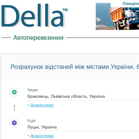
Понеділ
Розрахунок відстаней між містами України, Є
Звідки
A
+
Додати пункт
Куди
B
+
Додати пункт