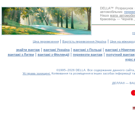
DELLA™
Розрахунок 
автомобільних
переве
Наша
мапа автомобіл
Краковець — Чернігів. 
г
|
|
Ціна перевезення
Вартість перевезення Україна
Ціни на міжнаро
|
|
|
знайти вантаж
вантажі Україна
вантажі з Польщі
вантажі з Німечч
|
|
|
вантажі з Литви
вантажі з Фінляндії
перевезти вантаж
попутний вантаж
курс 
©1995–2026 DELLA. Все содержание данного сайта, 
Усі права захищені.
Копіювання та розміщення в інших засобах інформації та
ДЕЛЛА® —
ВА
0.1(aws3)
060826-07:20:14
м