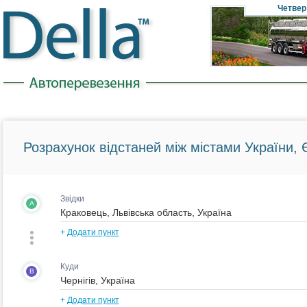
Четвер
Розрахунок відстаней між містами України, Є
Звідки
A
+
Додати пункт
Куди
B
+
Додати пункт