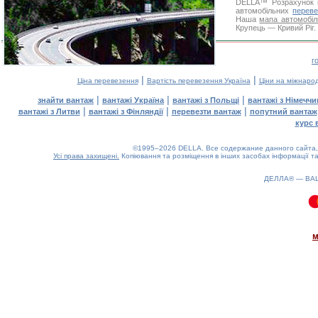
DELLA™
Розрахунок 
автомобільних
переве
Наша
мапа автомобіл
Крупець — Кривий Ріг. 
г
|
|
Ціна перевезення
Вартість перевезення Україна
Ціни на міжнаро
|
|
|
знайти вантаж
вантажі Україна
вантажі з Польщі
вантажі з Німечч
|
|
|
вантажі з Литви
вантажі з Фінляндії
перевезти вантаж
попутний вантаж
курс 
©1995–2026 DELLA. Все содержание данного сайта, 
Усі права захищені.
Копіювання та розміщення в інших засобах інформації та
ДЕЛЛА® —
ВА
0.09(aws4)
070826-12:15:10
м