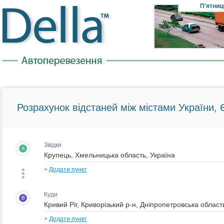
П'ятниц
Розрахунок відстаней між містами України, Є
Звідки
A
+
Додати пункт
Куди
B
+
Додати пункт