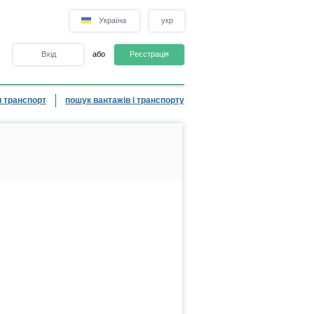
Україна
укр
Вхід
або
Реєстрація
 транспорт
пошук вантажів і транспорту