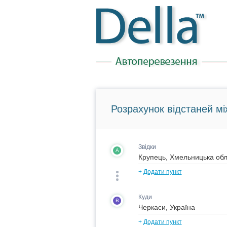
Розрахунок відстаней мі
Звідки
A
+
Додати пункт
Куди
B
+
Додати пункт