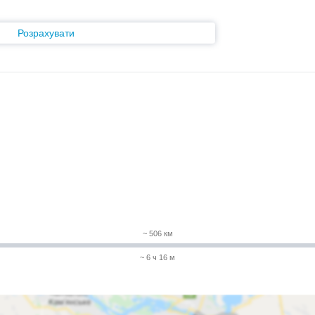
Розрахувати
~ 506 км
~ 6 ч 16 м