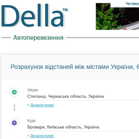
Четвер
Розрахунок відстаней між містами України, Є
Звідки
A
+
Додати пункт
Куди
B
+
Додати пункт