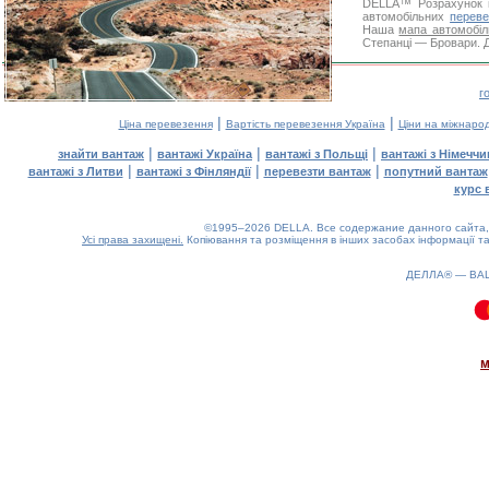
DELLA™
Розрахунок 
автомобільних
переве
Наша
мапа автомобіл
Степанці — Бровари. Д
г
|
|
Ціна перевезення
Вартість перевезення Україна
Ціни на міжнаро
|
|
|
знайти вантаж
вантажі Україна
вантажі з Польщі
вантажі з Німечч
|
|
|
вантажі з Литви
вантажі з Фінляндії
перевезти вантаж
попутний вантаж
курс 
©1995–2026 DELLA. Все содержание данного сайта, 
Усі права захищені.
Копіювання та розміщення в інших засобах інформації та
ДЕЛЛА® —
ВА
0.08(aws3)
070826-00:44:39
м