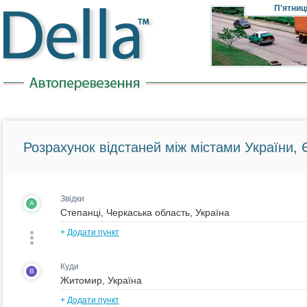
П'ятниц
Розрахунок відстаней між містами України, Є
Звідки
A
+
Додати пункт
Куди
B
+
Додати пункт