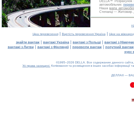
DELLA™
Розрахунок 
автомобільних
переве
Наша
мапа автомобіл
Степанці — Житомир. Д
г
|
|
Ціна перевезення
Вартість перевезення Україна
Ціни на міжнаро
|
|
|
знайти вантаж
вантажі Україна
вантажі з Польщі
вантажі з Німечч
|
|
|
вантажі з Литви
вантажі з Фінляндії
перевезти вантаж
попутний вантаж
курс 
©1995–2026 DELLA. Все содержание данного сайта, 
Усі права захищені.
Копіювання та розміщення в інших засобах інформації та
ДЕЛЛА® —
ВА
0.08(aws2)
070826-16:28:22
м