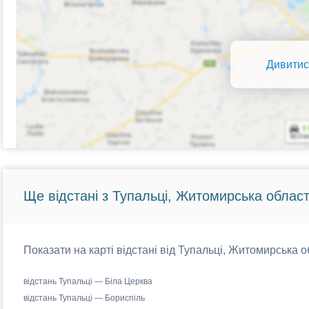
Дивитис
Ще відстані з Тупальці, Житомирська област
Показати на карті відстані від Тупальці, Житомирська о
відстань Тупальці — Біла Церква
відстань Тупальці — Бориспіль