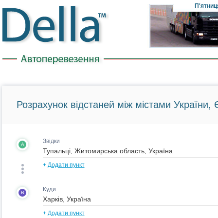
П'ятниц
Розрахунок відстаней між містами України, Є
Звідки
A
+
Додати пункт
Куди
B
+
Додати пункт