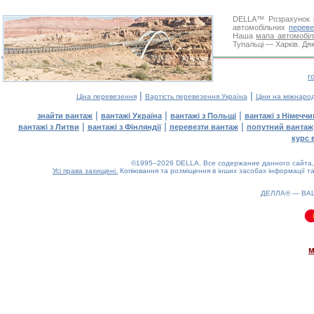
DELLA™
Розрахунок 
автомобільних
переве
Наша
мапа автомобіл
Тупальці — Харків. Дяк
г
|
|
Ціна перевезення
Вартість перевезення Україна
Ціни на міжнаро
|
|
|
знайти вантаж
вантажі Україна
вантажі з Польщі
вантажі з Німечч
|
|
|
вантажі з Литви
вантажі з Фінляндії
перевезти вантаж
попутний вантаж
курс 
©1995–2026 DELLA. Все содержание данного сайта, 
Усі права захищені.
Копіювання та розміщення в інших засобах інформації та
ДЕЛЛА® —
ВА
0.09(aws3)
070826-13:20:10
м