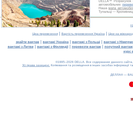
DELLA™
Розрахунок 
автомобільних
переве
Наша
мапа автомобіл
Тупальці — Кропивниць
г
|
|
Ціна перевезення
Вартість перевезення Україна
Ціни на міжнаро
|
|
|
знайти вантаж
вантажі Україна
вантажі з Польщі
вантажі з Німечч
|
|
|
вантажі з Литви
вантажі з Фінляндії
перевезти вантаж
попутний вантаж
курс 
©1995–2026 DELLA. Все содержание данного сайта, 
Усі права захищені.
Копіювання та розміщення в інших засобах інформації та
ДЕЛЛА® —
ВА
0.09(aws2)
080826-21:52:50
м