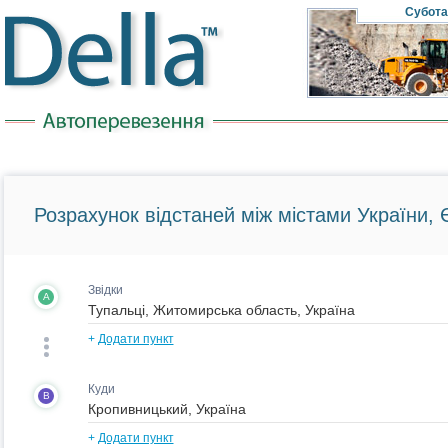
Субота
Розрахунок відстаней між містами України, Є
Звідки
A
+
Додати пункт
Куди
B
+
Додати пункт