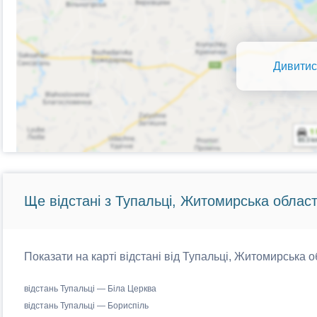
Дивитис
Ще відстані з Тупальці, Житомирська област
Показати на карті відстані від Тупальці, Житомирська о
відстань Тупальці — Біла Церква
відстань Тупальці — Бориспіль