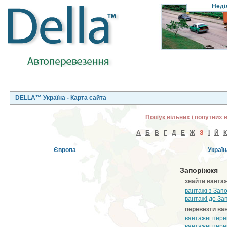
Неді
DELLA™ Україна - Карта сайта
Пошук вільних і попутних 
А
Б
В
Г
Д
Е
Ж
З
І
Й
К
Європа
Україн
Запоріжжя
знайти ванта
вантажі з Запо
вантажі до Зап
перевезти ва
вантажні пере
вантажні пере