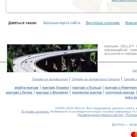
Дивіться також:
Загальна карта сайта
Внутрішні напрями
Міжна
Компанія DELLA™ В
інформаційний сер
актуальність інформа
го
|
|
Тарифи на перевезення
Тарифи на перевезення Україна
Тарифи н
|
|
|
знайти вантаж
вантажі Україна
вантажі з Польщі
вантажі з Німеччин
|
|
|
вантажі з Литви
вантажі з Фінляндії
перевезти вантаж
попутний вантаж
курс в
©1995–2026 DELLA. Все содержание данного сайта, в
Усі права захищені.
Копіювання та розміщення в інших засобах інформації та 
Правила користування сайтом
|
Політик
ДЕЛЛА® —
ВАШ
0.37(aws2)
090826-04:21:29