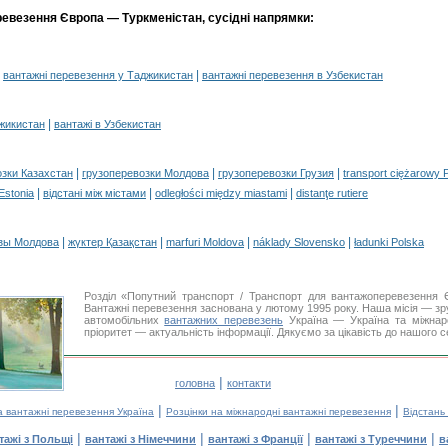
ревезення Європа — Туркменістан, сусідні напрямки:
|
|
вантажні перевезення у Таджикистан
вантажні перевезення в Узбекистан
|
джикистан
вантажі в Узбекистан
|
|
|
озки Казахстан
грузоперевозки Молдова
грузоперевозки Грузия
transport ciężarowy 
|
|
|
 Estonia
відстані між містами
odległości między miastami
distanţe rutiere
|
|
|
|
зы Молдова
жүктер Қазақстан
marfuri Moldova
náklady Slovensko
ładunki Polska
Розділ «Попутний транспорт / Транспорт для вантажоперевезення
Вантажні перевезення заснована у лютому 1995 року. Наша місія — зру
автомобільних
вантажних перевезень
Україна — Україна та міжнар
пріоритет — актуальність інформації. Дякуємо за цікавість до нашого с
|
головна
контакти
|
|
а вантажні перевезення Україна
Розцінки на міжнародні вантажні перевезення
Відстань
|
|
|
|
тажі з Польщі
вантажі з Німеччини
вантажі з Франції
вантажі з Туреччини
в