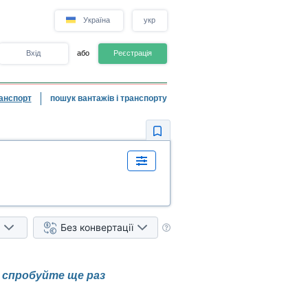
Україна
укр
Вхід
або
Реєстрація
анспорт
пошук вантажів і транспорту
Без конвертації
і спробуйте ще раз