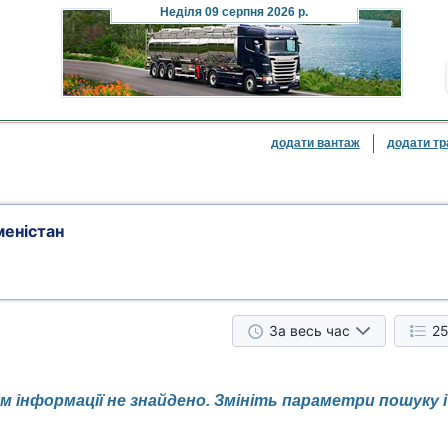
Неділя
09 серпня 2026 р.
додати вантаж
додати тр
еністан
За весь час
25
 інформації не знайдено. Змініть параметри пошуку 