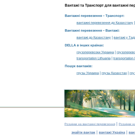
Вантажі та Транспорт для вантажні пе
Вантажні перевезення
– Транспорт:
вантажні перевезення до Казахстану
Вантажні перевезення –
Вантажі
:
|
вантажі до Казахстану
вантажі у Та
DELLA в інших країнах
:
|
грузоперевозки Украина
грузоперев
|
transportation Lithuania
transportation
Пошук вантажів
:
|
|
грузы Украина
грузы Казахстан
гру
|
Розцінки на вантажні перевезення
Розцінки н
|
|
знайти вантаж
вантажі Україна
ван