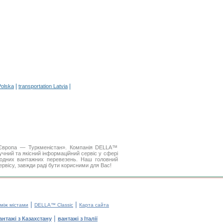
|
|
Polska
transportation Latvia
 Європа — Туркменістан». Компанія DELLA™
чний та якісний інформаційний сервіс у сфері
одних вантажних перевезень. Наш головний
ервісу, завжди раді бути корисними для Вас!
|
|
 між містами
DELLA™ Classic
Карта сайта
|
антажі з Казахстану
вантажі з Італії