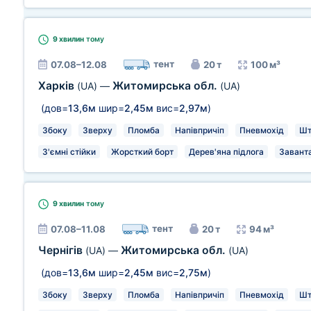
9 хвилин
тому
тент
07.08–12.08
20 т
100 м³
Харків
Житомирська обл.
(UA)
—
(UA)
(дов=
13,6м
шир=
2,45м
вис=
2,97м
)
Збоку
Зверху
Пломба
Напівпричіп
Пневмохід
Шт
З'ємні стійки
Жорсткий борт
Дерев'яна підлога
Заванта
9 хвилин
тому
тент
07.08–11.08
20 т
94 м³
Чернігів
Житомирська обл.
(UA)
—
(UA)
(дов=
13,6м
шир=
2,45м
вис=
2,75м
)
Збоку
Зверху
Пломба
Напівпричіп
Пневмохід
Шт