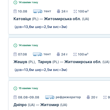
14 хвилин
тому
тент
10.08
24 т
100 м³
Катовіце
Житомирська обл.
(PL)
—
(UA)
(дов=
13,6м
шир=
2,5м
вис=
3м
)
14 хвилин
тому
тент
07.08
24 т
100 м³
Жешув
Тарнув
Житомирська обл.
(PL)
,
(PL)
—
(UA)
(дов=
13,6м
шир=
2,5м
вис=
3м
)
15 хвилин
тому
рефрижератор
08.08–09.08
20 т
9
Дніпро
Житомир
(UA)
—
(UA)