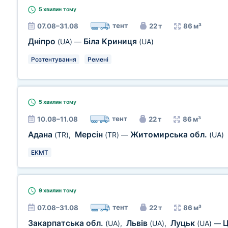
5 хвилин
тому
тент
07.08–31.08
22 т
86 м³
Дніпро
Біла Криниця
(UA)
—
(UA)
Розтентування
Ремені
5 хвилин
тому
тент
10.08–11.08
22 т
86 м³
Адана
Мерсін
Житомирська обл.
(TR)
,
(TR)
—
(UA)
EKMT
9 хвилин
тому
тент
07.08–31.08
22 т
86 м³
Закарпатська обл.
Львів
Луцьк
Ц
(UA)
,
(UA)
,
(UA)
—