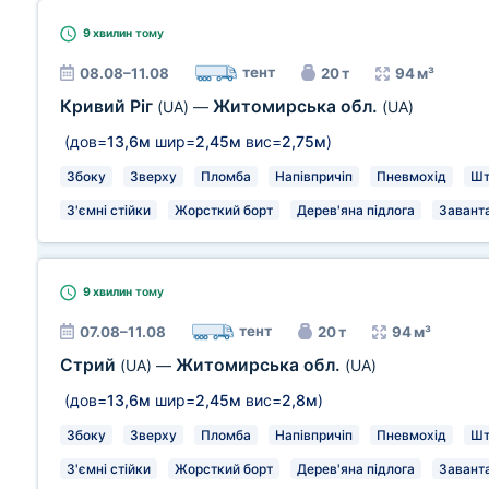
9 хвилин
тому
тент
08.08–11.08
20 т
94 м³
Кривий Ріг
Житомирська обл.
(UA)
—
(UA)
(дов=
13,6м
шир=
2,45м
вис=
2,75м
)
Збоку
Зверху
Пломба
Напівпричіп
Пневмохід
Шт
З'ємні стійки
Жорсткий борт
Дерев'яна підлога
Заванта
9 хвилин
тому
тент
07.08–11.08
20 т
94 м³
Стрий
Житомирська обл.
(UA)
—
(UA)
(дов=
13,6м
шир=
2,45м
вис=
2,8м
)
Збоку
Зверху
Пломба
Напівпричіп
Пневмохід
Шт
З'ємні стійки
Жорсткий борт
Дерев'яна підлога
Заванта