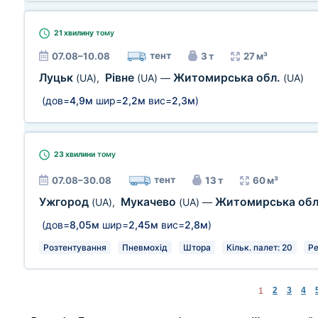
21 хвилину
тому
тент
07.08–10.08
3 т
27 м³
Луцьк
Рівне
Житомирська обл.
(UA)
,
(UA)
—
(UA)
(дов=
4,9м
шир=
2,2м
вис=
2,3м
)
23 хвилини
тому
тент
07.08–30.08
13 т
60 м³
Ужгород
Мукачево
Житомирська об
(UA)
,
(UA)
—
(дов=
8,05м
шир=
2,45м
вис=
2,8м
)
Розтентування
Пневмохід
Штора
Кільк. палет: 20
Ре
2
3
4
1