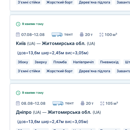
З'ємні стійки
Жорсткий борт
Дерев'яна підлога
Заванта
9 хвилин
тому
тент
07.08–12.08
20 т
100 м³
Київ
Житомирська обл.
(UA)
—
(UA)
(дов=
13,6м
шир=
2,45м
вис=
3,05м
)
Збоку
Зверху
Пломба
Напівпричіп
Пневмохід
Шт
З'ємні стійки
Жорсткий борт
Дерев'яна підлога
Заванта
9 хвилин
тому
тент
08.08–12.08
20 т
105 м³
Дніпро
Житомирська обл.
(UA)
—
(UA)
(дов=
13,6м
шир=
2,47м
вис=
3,05м
)