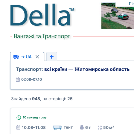
П'
→ UA
Транспорт:
всі країни — Житомирська область
07.08–07.10
Знайдено
948
, на сторінці:
25
10 секунд
тому
тент
10.08–11.08
6 т
50 м³