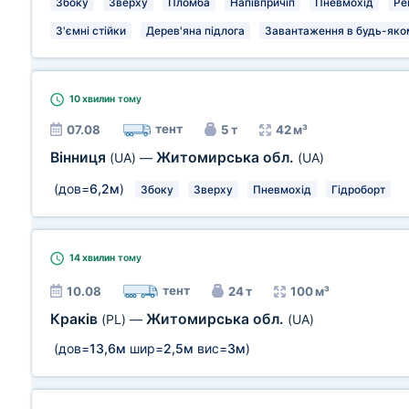
Збоку
Зверху
Пломба
Напівпричіп
Пневмохід
Ре
З'ємні стійки
Дерев'яна підлога
Завантаження в будь-яком
10 хвилин
тому
тент
07.08
5 т
42 м³
Вінниця
Житомирська обл.
(UA)
—
(UA)
(дов=
6,2м
)
Збоку
Зверху
Пневмохід
Гідроборт
14 хвилин
тому
тент
10.08
24 т
100 м³
Краків
Житомирська обл.
(PL)
—
(UA)
(дов=
13,6м
шир=
2,5м
вис=
3м
)