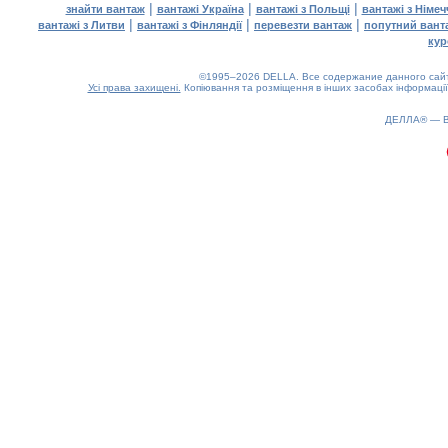
|
|
|
знайти вантаж
вантажі Україна
вантажі з Польщі
вантажі з Німе
|
|
|
вантажі з Литви
вантажі з Фінляндії
перевезти вантаж
попутний вант
кур
©1995–2026 DELLA. Все содержание данного сайта
Усі права захищені.
Копіювання та розміщення в інших засобах інформації
ДЕЛЛА® —
0.19(aws2)
070826-16:16:03