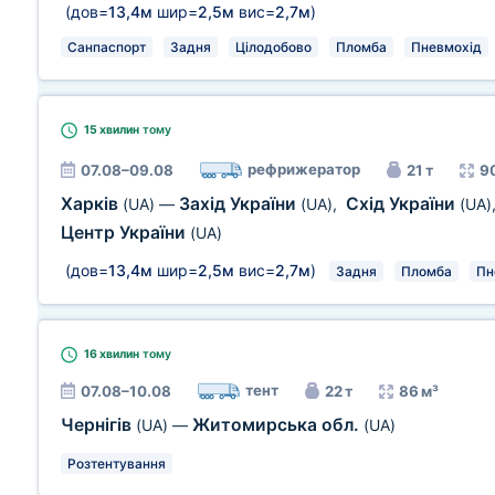
(дов=
13,4м
шир=
2,5м
вис=
2,7м
)
Санпаспорт
Задня
Цілодобово
Пломба
Пневмохід
15 хвилин
тому
рефрижератор
07.08–09.08
21 т
9
Харків
Захід України
Схід України
(UA)
—
(UA)
,
(UA)
Центр України
(UA)
(дов=
13,4м
шир=
2,5м
вис=
2,7м
)
Задня
Пломба
Пн
16 хвилин
тому
тент
07.08–10.08
22 т
86 м³
Чернігів
Житомирська обл.
(UA)
—
(UA)
Розтентування