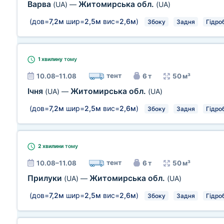
Варва
Житомирська обл.
(UA)
—
(UA)
(дов=
7,2м
шир=
2,5м
вис=
2,6м
)
Збоку
Задня
Гідро
1 хвилину
тому
тент
10.08–11.08
6 т
50 м³
Ічня
Житомирська обл.
(UA)
—
(UA)
(дов=
7,2м
шир=
2,5м
вис=
2,6м
)
Збоку
Задня
Гідро
2 хвилини
тому
тент
10.08–11.08
6 т
50 м³
Прилуки
Житомирська обл.
(UA)
—
(UA)
(дов=
7,2м
шир=
2,5м
вис=
2,6м
)
Збоку
Задня
Гідро