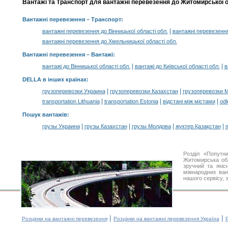
Вантажі та Транспорт для вантажні перевезення до Житомирської об
Вантажні перевезення
– Транспорт:
|
вантажні перевезення до Вінницької області обл.
вантажні перевезення
вантажні перевезення до Хмельницької області обл.
Вантажні перевезення –
Вантажі
:
|
|
вантажі до Вінницької області обл.
вантажі до Київської області обл.
в
DELLA в інших країнах
:
|
|
грузоперевозки Украина
грузоперевозки Казахстан
грузоперевозки 
|
|
|
transportation Lithuania
transportation Estonia
відстані між містами
odl
Пошук вантажів
:
|
|
|
|
грузы Украина
грузы Казахстан
грузы Молдова
жүктер Қазақстан
m
Розділ «Попутн
Житомирська об
зручний та якіс
міжнародних ван
нашого сервісу, 
|
|
Розцінки на вантажні перевезення
Розцінки на вантажні перевезення Україна
Р