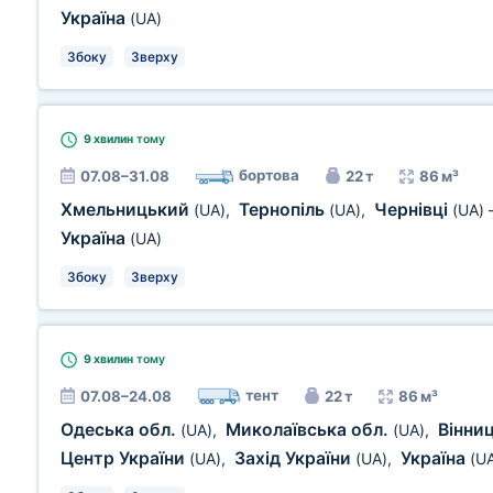
Україна
(UA)
Збоку
Зверху
9 хвилин
тому
бортова
07.08–31.08
22 т
86 м³
Хмельницький
Тернопіль
Чернівці
(UA)
,
(UA)
,
(UA)
Україна
(UA)
Збоку
Зверху
9 хвилин
тому
тент
07.08–24.08
22 т
86 м³
Одеська обл.
Миколаївська обл.
Вінни
(UA)
,
(UA)
,
Центр України
Захід України
Україна
(UA)
,
(UA)
,
(U