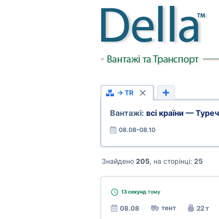
→ TR
Вантажі:
всі країни — Туре
08.08–08.10
Знайдено
205
, на сторінці:
25
13 секунд
тому
тент
08.08
22 т