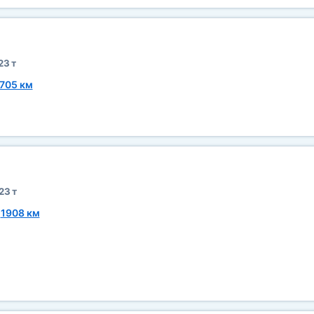
23 т
705 км
23 т
~
1908 км