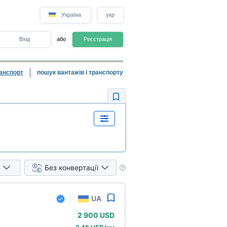
Україна
укр
Вхід
або
Реєстрація
анспорт
пошук вантажів і транспорту
Без конвертації
UA
2
900 USD