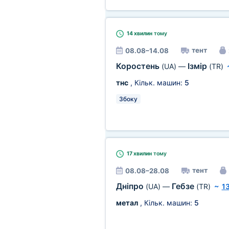
14 хвилин
тому
тент
08.08–14.08
Коростень
Ізмір
(UA)
—
(TR)
тнс
, Кільк. машин:
5
Збоку
17 хвилин
тому
тент
08.08–28.08
Дніпро
Гебзе
(UA)
—
(TR)
~
1
метал
, Кільк. машин:
5