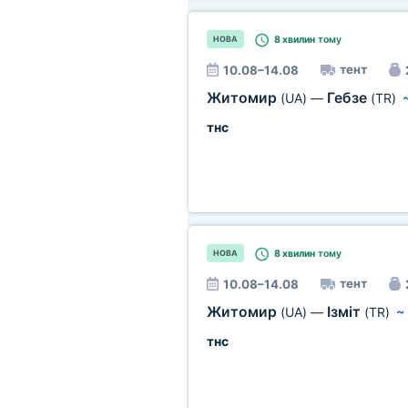
8 хвилин
тому
НОВА
тент
10.08–14.08
Житомир
Гебзе
(UA)
—
(TR)
тнс
8 хвилин
тому
НОВА
тент
10.08–14.08
Житомир
Ізміт
(UA)
—
(TR)
тнс