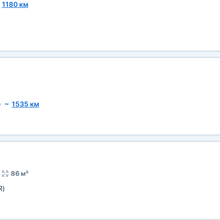
~
1180 км
)
~
1535 км
86 м³
R)