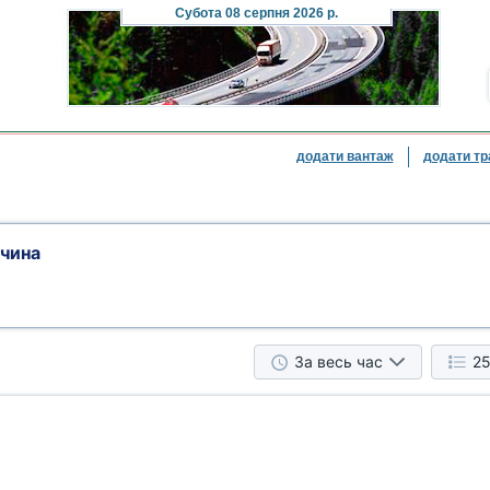
Субота
08 серпня 2026 р.
додати вантаж
додати тр
ччина
За весь час
25