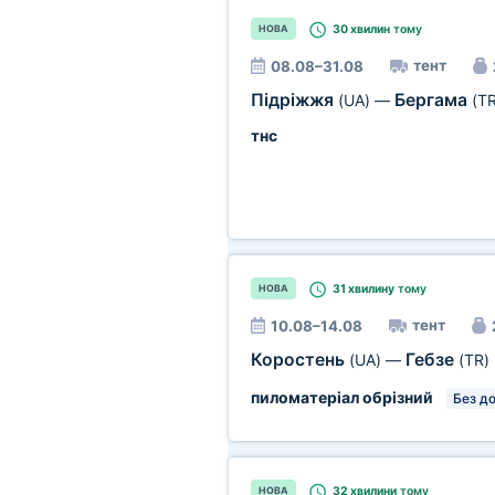
30 хвилин
тому
НОВА
тент
08.08–31.08
Підріжжя
Бергама
(UA)
—
(TR
тнс
31 хвилину
тому
НОВА
тент
10.08–14.08
Коростень
Гебзе
(UA)
—
(TR)
пиломатеріал обрізний
Без д
32 хвилини
тому
НОВА