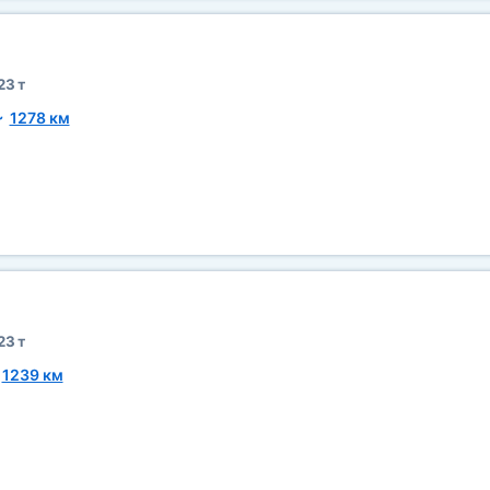
23 т
~
1278 км
23 т
~
1239 км