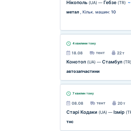
Нікополь
Гебзе
(UA)
—
(TR)
метал
, Кільк. машин:
10
4 хвилини
тому
тент
18.08
22 т
Конотоп
Стамбул
(UA)
—
(TR
автозапчастини
7 хвилин
тому
тент
08.08
20 т
Старі Кодаки
Ізмір
(UA)
—
(T
тнс