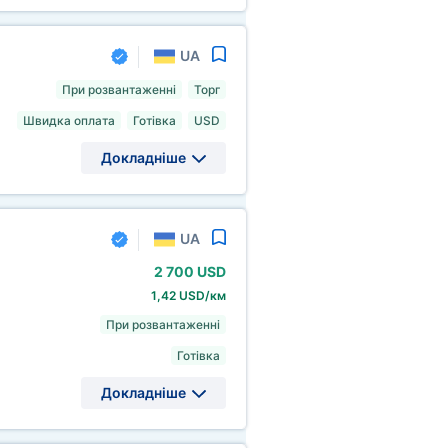
UA
При розвантаженні
Торг
Швидка оплата
Готівка
USD
Докладніше
UA
2
700 USD
1,42 USD/км
При розвантаженні
Готівка
Докладніше