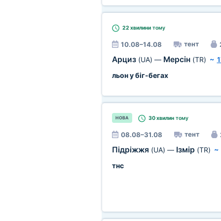
22 хвилини
тому
тент
10.08–14.08
Арциз
Мерсін
(UA)
—
(TR)
~
1
льон у біг-бегах
30 хвилин
тому
НОВА
тент
08.08–31.08
Підріжжя
Ізмір
(UA)
—
(TR)
тнс