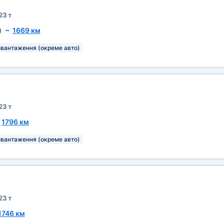
23 т
)
~
1669 км
овантаження (окреме авто)
23 т
~
1796 км
овантаження (окреме авто)
23 т
1746 км