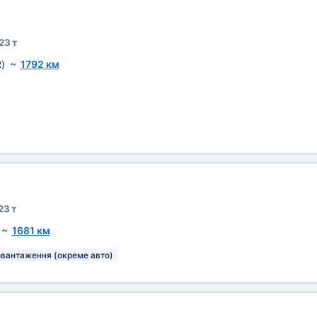
23 т
)
~
1792 км
23 т
~
1681 км
овантаження (окреме авто)