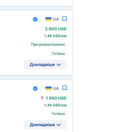
UA
2
600 USD
1,46 USD/км
При розвантаженні
Готівка
Докладніше
UA
1
950 USD
1,44 USD/км
Готівка
Докладніше