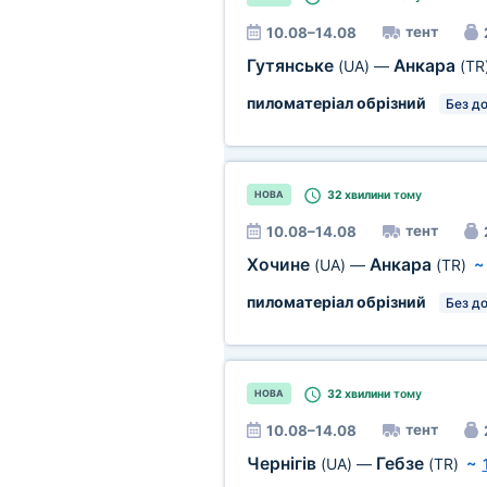
тент
10.08–14.08
Гутянське
Анкара
(UA)
—
(TR
пиломатеріал обрізний
Без д
32 хвилини
тому
НОВА
тент
10.08–14.08
Хочине
Анкара
(UA)
—
(TR)
пиломатеріал обрізний
Без д
32 хвилини
тому
НОВА
тент
10.08–14.08
Чернігів
Гебзе
(UA)
—
(TR)
~