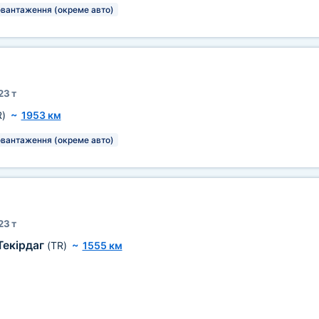
овантаження (окреме авто)
23 т
R)
~
1953 км
овантаження (окреме авто)
23 т
Текірдаг
(TR)
~
1555 км