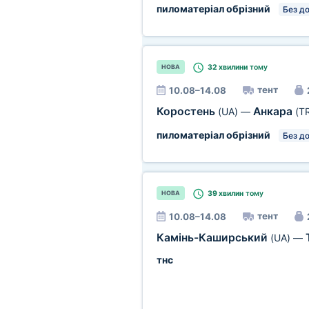
пиломатеріал обрізний
Без д
32 хвилини
тому
НОВА
тент
10.08–14.08
Коростень
Анкара
(UA)
—
(T
пиломатеріал обрізний
Без д
39 хвилин
тому
НОВА
тент
10.08–14.08
Камінь-Каширський
(UA)
—
тнс