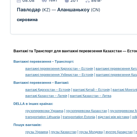
тент
08.08
20 т
86 м³
Павлодар
Аланшанькоу
(KZ)
—
(CN)
сировина
Вантажі та Транспорт для вантажні перевезення Казахстан — Естоні
Вантажні перевезення
– Транспорт:
|
вантажні перевезення Киргизстан – Естонія
вантажні перевезення Кита
|
вантажні перевезення Узбекистан – Естонія
вантажні перевезення Каз
Вантажні перевезення –
Вантажі
:
|
|
вантажі Киргизстан – Естонія
вантажі Китай – Естонія
вантажі Монголі
|
вантажі Казахстан – Латвія
вантажі Казахстан – Литва
DELLA в інших країнах
:
|
|
грузоперевозки Украина
грузоперевозки Казахстан
грузоперевозки 
|
|
|
transportation Lithuania
transportation Estonia
відстані між містами
odl
Пошук вантажів
:
|
|
|
|
грузы Украина
грузы Казахстан
грузы Молдова
жүктер Қазақстан
m