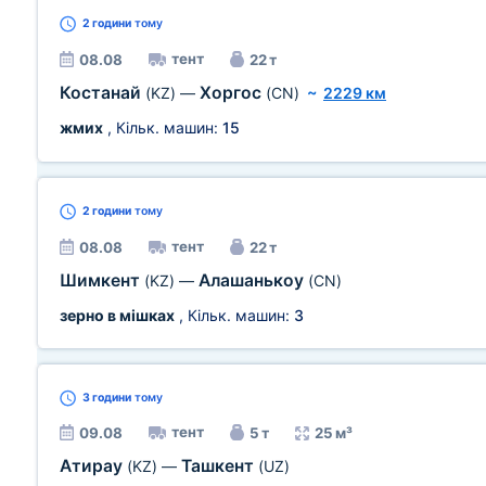
2 години
тому
тент
08.08
22 т
Костанай
Хоргос
(KZ)
—
(CN)
~
2229 км
жмих
, Кільк. машин:
15
2 години
тому
тент
08.08
22 т
Шимкент
Алашанькоу
(KZ)
—
(CN)
зерно в мішках
, Кільк. машин:
3
3 години
тому
тент
09.08
5 т
25 м³
Атирау
Ташкент
(KZ)
—
(UZ)