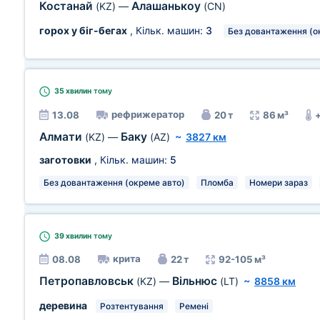
Костанай
Алашанькоу
(KZ)
—
(CN)
горох у біг-бегах
, Кільк. машин:
3
Без довантаження (о
35 хвилин
тому
рефрижератор
13.08
20 т
86 м³
Алмати
Баку
(KZ)
—
(AZ)
~
3827 км
заготовки
, Кільк. машин:
5
Без довантаження (окреме авто)
Пломба
Номери зараз
39 хвилин
тому
крита
08.08
22 т
92-105 м³
Петропавловськ
Вільнюс
(KZ)
—
(LT)
~
8858 км
деревина
Розтентування
Ремені