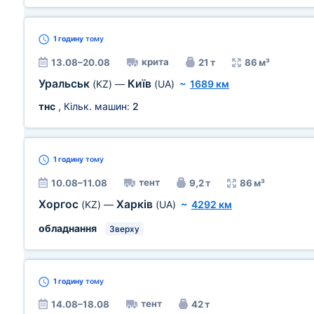
1 годину
тому
крита
13.08–20.08
21 т
86 м³
Уральськ
Київ
(KZ)
—
(UA)
~
1689 км
тнс
, Кільк. машин:
2
1 годину
тому
тент
10.08–11.08
9,2 т
86 м³
Хоргос
Харків
(KZ)
—
(UA)
~
4292 км
обладнання
Зверху
1 годину
тому
тент
14.08–18.08
42 т