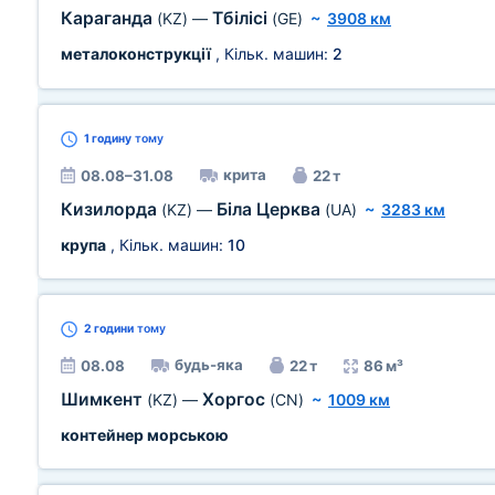
Караганда
Тбілісі
(KZ)
—
(GE)
~
3908 км
металоконструкції
, Кільк. машин:
2
1 годину
тому
крита
08.08–31.08
22 т
Кизилорда
Біла Церква
(KZ)
—
(UA)
~
3283 км
крупа
, Кільк. машин:
10
2 години
тому
будь-яка
08.08
22 т
86 м³
Шимкент
Хоргос
(KZ)
—
(CN)
~
1009 км
контейнер морською