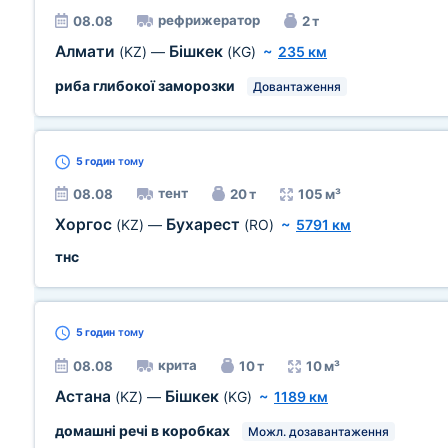
рефрижератор
08.08
2 т
Алмати
Бішкек
(KZ)
—
(KG)
~
235 км
риба глибокої заморозки
Довантаження
5 годин
тому
тент
08.08
20 т
105 м³
Хоргос
Бухарест
(KZ)
—
(RO)
~
5791 км
тнс
5 годин
тому
крита
08.08
10 т
10 м³
Астана
Бішкек
(KZ)
—
(KG)
~
1189 км
домашні речі в коробках
Можл. дозавантаження