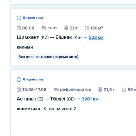
5 годин
тому
тент
08.08
22 т
120 м³
Шимкент
Бішкек
(KZ)
—
(KG)
~
503 км
килими
Без довантаження (окреме авто)
6 годин
тому
рефрижератор
10.08–17.08
21,5 т
85 
Астана
Тбілісі
(KZ)
—
(GE)
~
3201 км
косметика
, Кільк. машин:
2