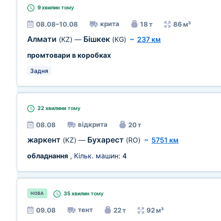
9 хвилин
тому
крита
08.08–10.08
18 т
86 м³
Алмати
Бішкек
(KZ)
—
(KG)
~
237 км
промтовари в коробках
Задня
22 хвилини
тому
відкрита
08.08
20 т
жаркент
Бухарест
(KZ)
—
(RO)
~
5751 км
обладнання
, Кільк. машин:
4
35 хвилин
тому
НОВА
тент
09.08
22 т
92 м³