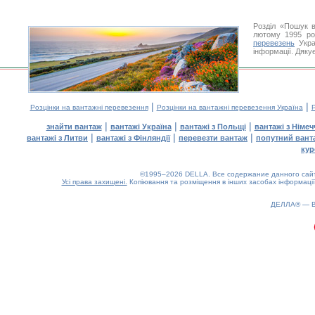
Розділ «Пошук в
лютому 1995 ро
перевезень
Укра
інформації. Дяку
|
|
Розцінки на вантажні перевезення
Розцінки на вантажні перевезення Україна
Р
|
|
|
знайти вантаж
вантажі Україна
вантажі з Польщі
вантажі з Німе
|
|
|
вантажі з Литви
вантажі з Фінляндії
перевезти вантаж
попутний вант
кур
©1995–2026 DELLA. Все содержание данного сайта
Усі права захищені.
Копіювання та розміщення в інших засобах інформації
ДЕЛЛА® —
0.2(aws2)
080826-18:52:57