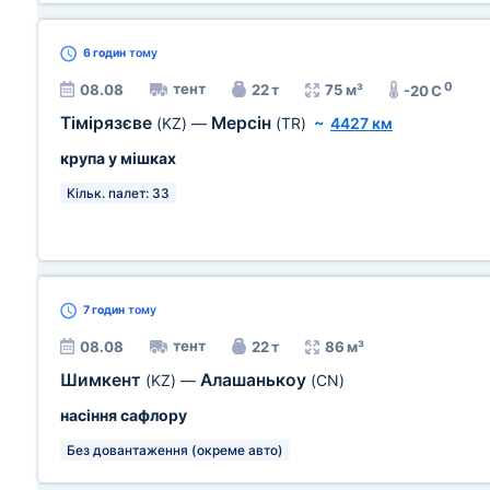
6 годин
тому
0
тент
08.08
22 т
75 м³
-20 C
Тімірязєве
Мерсін
(KZ)
—
(TR)
~
4427 км
крупа у мішках
Кільк. палет: 33
7 годин
тому
тент
08.08
22 т
86 м³
Шимкент
Алашанькоу
(KZ)
—
(CN)
насіння сафлору
Без довантаження (окреме авто)