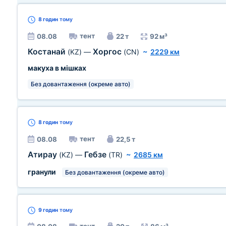
8 годин
тому
тент
08.08
22 т
92 м³
Костанай
Хоргос
(KZ)
—
(CN)
~
2229 км
макуха в мішках
Без довантаження (окреме авто)
8 годин
тому
тент
08.08
22,5 т
Атирау
Гебзе
(KZ)
—
(TR)
~
2685 км
гранули
Без довантаження (окреме авто)
9 годин
тому