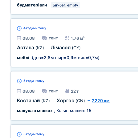
будматеріали
Біг-бег: empty
4 години
тому
тент
08.08
1,76 м³
Астана
Лімасол
(KZ)
—
(CY)
меблі
(дов=
2,8м
шир=
0,9м
вис=
0,7м
)
5 годин
тому
тент
08.08
22 т
Костанай
Хоргос
(KZ)
—
(CN)
~
2229 км
макуха в мішках
, Кільк. машин:
15
5 годин
тому