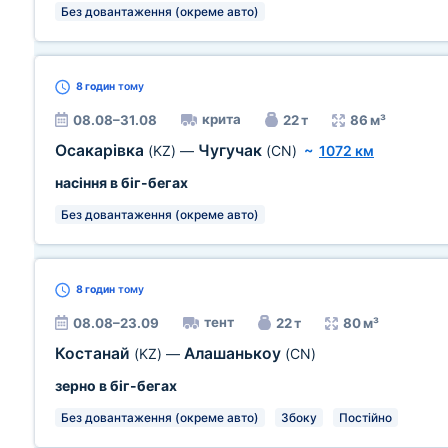
Без довантаження (окреме авто)
8 годин
тому
крита
08.08–31.08
22 т
86 м³
Осакарівка
Чугучак
(KZ)
—
(CN)
~
1072 км
насіння в біг-бегах
Без довантаження (окреме авто)
8 годин
тому
тент
08.08–23.09
22 т
80 м³
Костанай
Алашанькоу
(KZ)
—
(CN)
зерно в біг-бегах
Без довантаження (окреме авто)
Збоку
Постійно