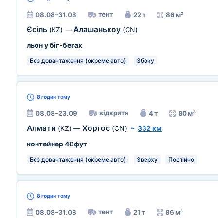
тент
08.08–31.08
22 т
86 м³
Єсіль
Алашанькоу
(KZ)
—
(CN)
льон у біг-бегах
Без довантаження (окреме авто)
Збоку
8 годин
тому
відкрита
08.08–23.09
4 т
80 м³
Алмати
Хоргос
(KZ)
—
(CN)
~
332 км
контейнер 40фут
Без довантаження (окреме авто)
Зверху
Постійно
8 годин
тому
тент
08.08–31.08
21 т
86 м³