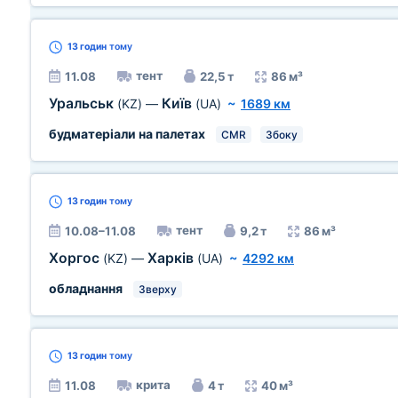
13 годин
тому
тент
11.08
22,5 т
86 м³
Уральськ
Київ
(KZ)
—
(UA)
~
1689 км
будматеріали на палетах
CMR
Збоку
13 годин
тому
тент
10.08–11.08
9,2 т
86 м³
Хоргос
Харків
(KZ)
—
(UA)
~
4292 км
обладнання
Зверху
13 годин
тому
крита
11.08
4 т
40 м³