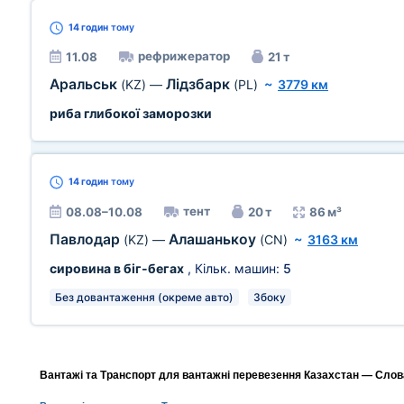
14 годин
тому
рефрижератор
11.08
21 т
Аральськ
Лідзбарк
(KZ)
—
(PL)
~
3779 км
риба глибокої заморозки
14 годин
тому
тент
08.08–10.08
20 т
86 м³
Павлодар
Алашанькоу
(KZ)
—
(CN)
~
3163 км
сировина в біг-бегах
, Кільк. машин:
5
Без довантаження (окреме авто)
Збоку
Вантажі та Транспорт для вантажні перевезення Казахстан — Слова