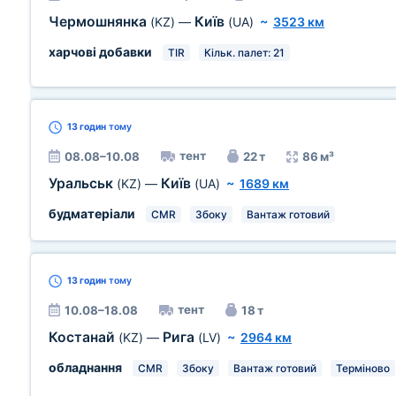
Чермошнянка
Київ
(KZ)
—
(UA)
~
3523 км
харчові добавки
TIR
Кільк. палет: 21
13 годин
тому
тент
08.08–10.08
22 т
86 м³
Уральськ
Київ
(KZ)
—
(UA)
~
1689 км
будматеріали
CMR
Збоку
Вантаж готовий
13 годин
тому
тент
10.08–18.08
18 т
Костанай
Рига
(KZ)
—
(LV)
~
2964 км
обладнання
CMR
Збоку
Вантаж готовий
Терміново