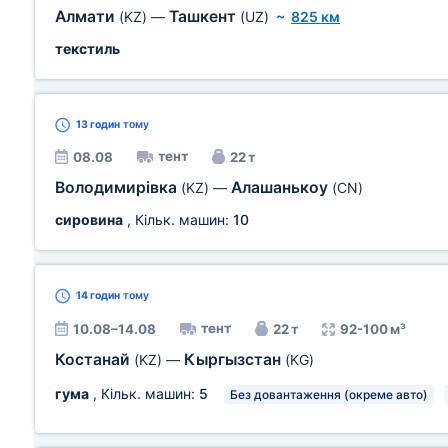
Алмати
Ташкент
(KZ)
—
(UZ)
~
825 км
текстиль
13 годин
тому
тент
08.08
22 т
Володимирівка
Алашанькоу
(KZ)
—
(CN)
сировина
, Кільк. машин:
10
14 годин
тому
тент
10.08–14.08
22 т
92-100 м³
Костанай
Кыргызстан
(KZ)
—
(KG)
гума
, Кільк. машин:
5
Без довантаження (окреме авто)