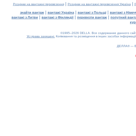
|
|
Розцінки на вантажні перевезення
Розцінки на вантажні перевезення Україна
Р
|
|
|
знайти вантаж
вантажі Україна
вантажі з Польщі
вантажі з Німе
|
|
|
вантажі з Литви
вантажі з Фінляндії
перевезти вантаж
попутний вант
кур
©1995–2026 DELLA. Все содержание данного сайта
Усі права захищені.
Копіювання та розміщення в інших засобах інформації
ДЕЛЛА® —
0.22(aws3)
080826-05:11:31