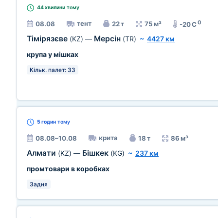
44 хвилини
тому
0
тент
08.08
22 т
75 м³
-20 C
Тімірязєве
Мерсін
(KZ)
—
(TR)
~
4427 км
крупа у мішках
Кільк. палет: 33
5 годин
тому
крита
08.08–10.08
18 т
86 м³
Алмати
Бішкек
(KZ)
—
(KG)
~
237 км
промтовари в коробках
Задня