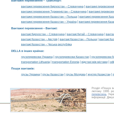
Вантажні перевезення
– Транспорт:
|
вантажні перевезення Киргизстан – Словаччина
вантажні перевезенн
|
вантажні перевезення Туркменістан – Словаччина
вантажні перевезе
|
вантажні перевезення Казахстан – Польща
вантажні перевезення Каз
|
вантажні перевезення Казахстан – Україна
вантажні перевезення Каза
Вантажні перевезення –
Вантажі
:
|
|
вантажі Киргизстан – Словаччина
вантажі Китай – Словаччина
ванта
|
|
вантажі Казахстан – Австрія
вантажі Казахстан – Польща
вантажі Ка
вантажі Казахстан – Чеська республіка
DELLA в інших країнах
:
|
|
грузоперевозки Украина
грузоперевозки Казахстан
грузоперевозки 
|
|
|
transportation Lithuania
transportation Estonia
відстані між містами
odl
Пошук вантажів
:
|
|
|
|
грузы Украина
грузы Казахстан
грузы Молдова
жүктер Қазақстан
m
Розділ «Пошук в
лютому 1995 ро
перевезень
Укра
інформації. Дяку