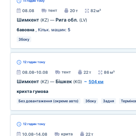
11 годин
тому
тент
08.08
20 т
82 м³
Шимкент
Рига обл.
(KZ)
—
(LV)
бавовна
, Кільк. машин:
5
Збоку
12 годин
тому
тент
08.08–10.08
22 т
86 м³
Шимкент
Бішкек
(KZ)
—
(KG)
~
504 км
крихта гумова
Без довантаження (окреме авто)
Збоку
Задня
Терміно
12 годин
тому
крита
10.08–14.08
22 т