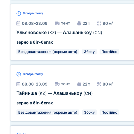
8 годин
тому
тент
08.08–23.09
22 т
80 м³
Ульяновське
Алашанькоу
(KZ)
—
(CN)
зерно в біг-бегах
Без довантаження (окреме авто)
Збоку
Постійно
8 годин
тому
тент
08.08–23.09
22 т
80 м³
Тайинша
Алашанькоу
(KZ)
—
(CN)
зерно в біг-бегах
Без довантаження (окреме авто)
Збоку
Постійно