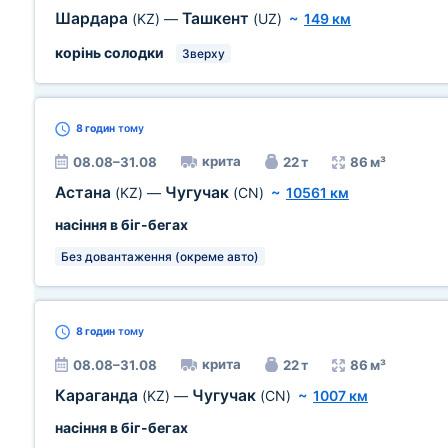
Шардара
Ташкент
(KZ)
—
(UZ)
~
149 км
корінь солодки
Зверху
8 годин
тому
крита
08.08–31.08
22 т
86 м³
Астана
Чугучак
(KZ)
—
(CN)
~
10561 км
насіння в біг-бегах
Без довантаження (окреме авто)
8 годин
тому
крита
08.08–31.08
22 т
86 м³
Караганда
Чугучак
(KZ)
—
(CN)
~
1007 км
насіння в біг-бегах