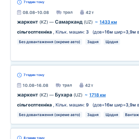
7 годин
тому
трал
08.08–10.08
42 т
жаркент
Самарканд
(KZ)
—
(UZ)
~
1433 км
сільгосптехніка
, Кільк. машин:
3
(дов=
16м
шир=
3,9м
в
Без довантаження (окреме авто)
Задня
Щодня
7 годин
тому
трал
10.08–16.08
42 т
жаркент
Бухара
(KZ)
—
(UZ)
~
1718 км
сільгосптехніка
, Кільк. машин:
9
(дов=
16м
шир=
3,9м
в
Без довантаження (окреме авто)
Задня
Щодня
Вантаж
8 годин
тому