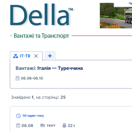
Ч
IT-TR
Вантажі:
Італія — Туреччина
06.08–06.10
Знайдено
1
, на сторінці:
25
14 годин
тому
тент
06.08
22 т