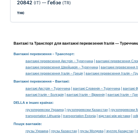
20842
Гебзе
(IT)
—
(TR)
тнс
Вантажі та Транспорт для вантажні перевезення Італія — Туреччина
Вантажні перевезення
– Транспорт:
|
вантажні перевезення Австрія – Туреччина
вантажні перевезення Сло
|
вантажні перевезення Швейцарія – Туреччина
вантажні перевезення І
|
вантажні перевезення Італія – Греція
вантажні перевезення Італія – Гру
Вантажні перевезення –
Вантажі
:
|
|
вантажі Австрія – Туреччина
вантажі Словенія – Туреччина
вантажі Ф
|
|
вантажі Італія – Болгарія
вантажі Італія – Вірменія
вантажі Італія – Гре
DELLA в інших країнах
:
|
|
грузоперевозки Украина
грузоперевозки Казахстан
грузоперевозки 
|
|
|
transportation Lithuania
transportation Estonia
відстані між містами
odl
Пошук вантажів
:
|
|
|
|
грузы Украина
грузы Казахстан
грузы Молдова
жүктер Қазақстан
m