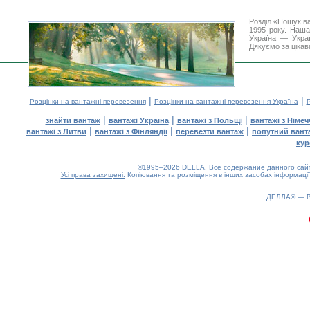
Розділ «Пошук в
1995 року. Наша
Україна — Украї
Дякуємо за цікав
|
|
Розцінки на вантажні перевезення
Розцінки на вантажні перевезення Україна
Р
|
|
|
знайти вантаж
вантажі Україна
вантажі з Польщі
вантажі з Німе
|
|
|
вантажі з Литви
вантажі з Фінляндії
перевезти вантаж
попутний вант
кур
©1995–2026 DELLA. Все содержание данного сайта
Усі права захищені.
Копіювання та розміщення в інших засобах інформації
ДЕЛЛА® —
0.13(aws4)
060826-03:13:19