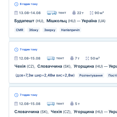
6 годин
тому
тент
13.08–14.08
22 т
90 м³
Будапешт
Мішкольц
Україна
(HU)
,
(HU)
—
(UA)
CMR
Збоку
Зверху
Напівпричіп
7 годин
тому
тент
12.08–15.08
7 т
50 м³
Чехія
Словаччина
Угорщина
Укр
(CZ)
,
(SK)
,
(HU)
—
(дов=
7,3м
шир=
2,48м
вис=
2,8м
)
Розтентування
Пост
7 годин
тому
тент
12.08–15.08
5 т
Словаччина
Чехія
Угорщина
Укр
(SK)
,
(CZ)
,
(HU)
—