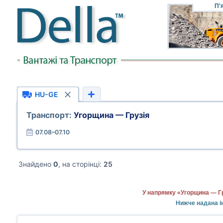
П'
HU-GE
Транспорт:
Угорщина — Грузія
07.08–07.10
Знайдено
0
, на сторінці:
25
У напрямку «Угорщина — Гр
Нижче надана і