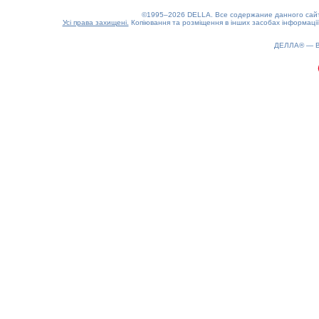
©1995–2026 DELLA. Все содержание данного сайта
Усі права захищені.
Копіювання та розміщення в інших засобах інформації
ДЕЛЛА® —
0.18(aws2)
070826-21:38:46