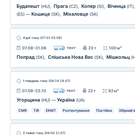
Будапешт
Прага
Копер
Віченца
(HU)
,
(CZ)
,
(SI)
,
(IT)
Кошице
Міхаловце
(ES)
—
(SK)
,
(SK)
4 дні
тому (07:33 03.08)
тент
07.08–31.08
23 т
100 м³
Попрад
Спішська Нова Вес
Мішкольц
(SK)
,
(SK)
,
(
1 тиждень
тому (06:24 28.07)
тент
07.08–23.10
22 т
92 м³
Угорщина
Україна
(HU)
—
(UA)
CMR
TIR
EKMT
Розтентування
Постійно
Збірний 
2 тижні
тому (06:05 21.07)