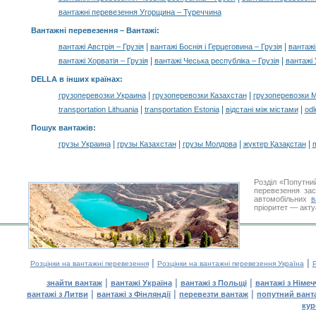
вантажні перевезення Угорщина – Туреччина
Вантажні перевезення –
Вантажі
:
|
|
вантажі Австрія – Грузія
вантажі Боснія і Герцеговина – Грузія
вантажі
|
|
вантажі Хорватія – Грузія
вантажі Чеська республіка – Грузія
вантажі
DELLA в інших країнах
:
|
|
грузоперевозки Украина
грузоперевозки Казахстан
грузоперевозки 
|
|
|
transportation Lithuania
transportation Estonia
відстані між містами
odl
Пошук вантажів
:
|
|
|
|
грузы Украина
грузы Казахстан
грузы Молдова
жүктер Қазақстан
m
Розділ «Попутни
перевезення за
автомобільних
в
пріоритет — акту
|
|
Розцінки на вантажні перевезення
Розцінки на вантажні перевезення Україна
Р
|
|
|
знайти вантаж
вантажі Україна
вантажі з Польщі
вантажі з Німе
|
|
|
вантажі з Литви
вантажі з Фінляндії
перевезти вантаж
попутний вант
кур