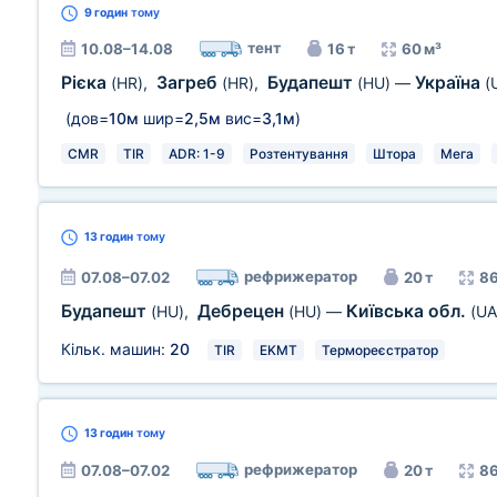
9 годин
тому
тент
10.08–14.08
16 т
60 м³
Рієка
Загреб
Будапешт
Україна
(HR)
,
(HR)
,
(HU)
—
(
(дов=
10м
шир=
2,5м
вис=
3,1м
)
CMR
TIR
ADR: 1-9
Розтентування
Штора
Мега
13 годин
тому
рефрижератор
07.08–07.02
20 т
86
Будапешт
Дебрецен
Київська обл.
(HU)
,
(HU)
—
(UA
Кільк. машин:
20
TIR
EKMT
Термореєстратор
13 годин
тому
рефрижератор
07.08–07.02
20 т
86