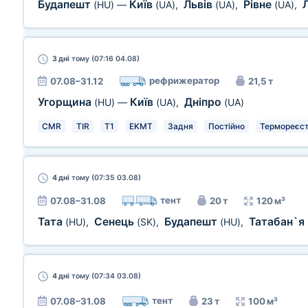
Будапешт
Київ
Львів
Рівне
(HU)
—
(UA)
,
(UA)
,
(UA)
,
3 дні
тому (07:16 04.08)
рефрижератор
07.08–31.12
21,5 т
Угорщина
Київ
Дніпро
(HU)
—
(UA)
,
(UA)
CMR
TIR
T1
EKMT
Задня
Постійно
Термореєст
4 дні
тому (07:35 03.08)
тент
07.08–31.08
20 т
120 м³
Тата
Сенець
Будапешт
Татабан`я
(HU)
,
(SK)
,
(HU)
,
4 дні
тому (07:34 03.08)
тент
07.08–31.08
23 т
100 м³