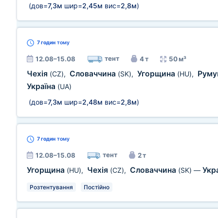
(дов=
7,3м
шир=
2,45м
вис=
2,8м
)
7 годин
тому
тент
12.08–15.08
4 т
50 м³
Чехія
Словаччина
Угорщина
Руму
(CZ)
,
(SK)
,
(HU)
,
Україна
(UA)
(дов=
7,3м
шир=
2,48м
вис=
2,8м
)
7 годин
тому
тент
12.08–15.08
2 т
Угорщина
Чехія
Словаччина
Укр
(HU)
,
(CZ)
,
(SK)
—
Розтентування
Постійно