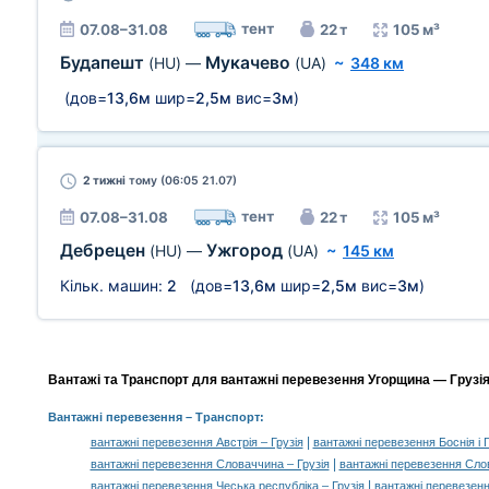
тент
07.08–31.08
22 т
105 м³
Будапешт
Мукачево
(HU)
—
(UA)
~
348 км
(дов=
13,6м
шир=
2,5м
вис=
3м
)
2 тижні
тому (06:05 21.07)
тент
07.08–31.08
22 т
105 м³
Дебрецен
Ужгород
(HU)
—
(UA)
~
145 км
Кільк. машин:
2
(дов=
13,6м
шир=
2,5м
вис=
3м
)
Вантажі та Транспорт для вантажні перевезення Угорщина — Грузія,
Вантажні перевезення
– Транспорт:
|
вантажні перевезення Австрія – Грузія
вантажні перевезення Боснія і 
|
вантажні перевезення Словаччина – Грузія
вантажні перевезення Слов
|
вантажні перевезення Чеська республіка – Грузія
вантажні перевезен