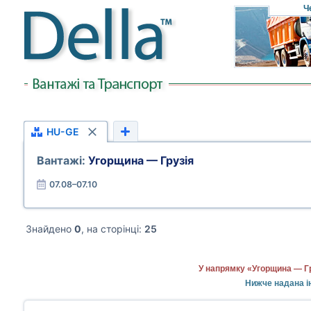
Ч
HU-GE
Вантажі:
Угорщина — Грузія
07.08–07.10
Знайдено
0
, на сторінці:
25
У напрямку «Угорщина — Гр
Нижче надана і