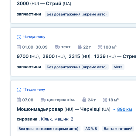
3000
Стрий
(HU)
—
(UA)
запчастини
Без довантаження (окреме авто)
16 годин
тому
тент
01.09–30.09
22 т
100 м³
9700
2800
2315
1239
Стри
(HU)
,
(HU)
,
(HU)
,
(HU)
—
запчастини
Без довантаження (окреме авто)
Мега
17 годин
тому
цистерна хім.
07.08
24 т
18 м³
Мошонмадьяровар
Чернівці
(HU)
—
(UA)
~
890 км
сировина
, Кільк. машин:
2
Без довантаження (окреме авто)
ADR: 8
Вантаж готовий