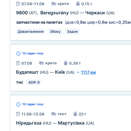
крита
07.08–11.08
0,15 т
9800
Beregsurány
Черкаси
(AT)
,
(HU)
—
(UA)
запчастини на палетах
(дов=
0,8м
шир=
0,6м
вис=
0,35м
Довантаження
Збоку
Задня
12 годин
тому
крита
07.08
0,38 т
Будапешт
Київ
(HU)
—
(UA)
~
1117 км
тнс
ADR: 9
12 годин
тому
тент
11.08–12.08
22 т
Ніредьгаза
Мартусівка
(HU)
—
(UA)