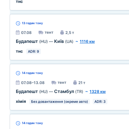
тнс
13 годин
тому
тент
07.08
2,5 т
Будапешт
Київ
(HU)
—
(UA)
~
1116 км
тнс
ADR: 9
14 годин
тому
тент
07.08–13.08
21 т
Будапешт
Стамбул
(HU)
—
(TR)
~
1328 км
хімія
Без довантаження (окреме авто)
ADR: 3
14 годин
тому