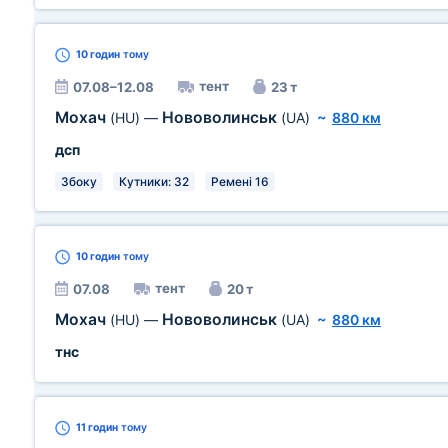
10 годин
тому
тент
07.08–12.08
23 т
Мохач
Нововолинськ
(HU)
—
(UA)
~
880 км
дсп
Збоку
Кутники: 32
Ремені 16
10 годин
тому
тент
07.08
20 т
Мохач
Нововолинськ
(HU)
—
(UA)
~
880 км
тнс
11 годин
тому