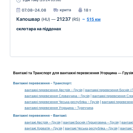
3 дні
тому (20:24 03.08)
крита
07.08–24.08
18 т
Капошвар
21237
(HU)
—
(RS)
~
515 км
склотара на піддонах
Вантажі та Транспорт для вантажні перевезення Угорщина — Грузія,
Вантажні перевезення
– Транспорт:
|
вантажні перевезення Австрія – Грузія
вантажні перевезення Боснія і 
|
вантажні перевезення Словаччина – Грузія
вантажні перевезення Слов
|
вантажні перевезення Чеська республіка – Грузія
вантажні перевезен
вантажні перевезення Угорщина – Туреччина
Вантажні перевезення –
Вантажі
:
|
|
вантажі Австрія – Грузія
вантажі Боснія і Герцеговина – Грузія
вантажі
|
|
вантажі Хорватія – Грузія
вантажі Чеська республіка – Грузія
вантажі