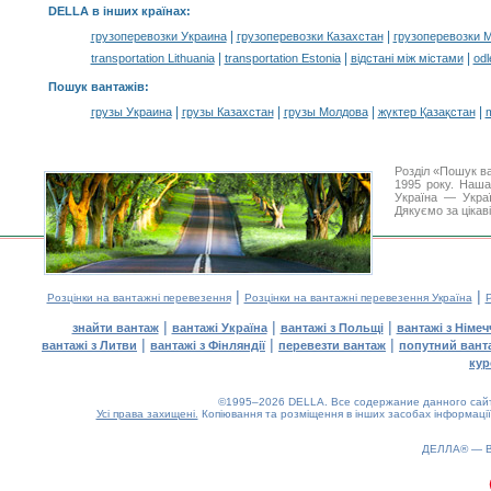
DELLA в інших країнах
:
|
|
грузоперевозки Украина
грузоперевозки Казахстан
грузоперевозки 
|
|
|
transportation Lithuania
transportation Estonia
відстані між містами
odl
Пошук вантажів
:
|
|
|
|
грузы Украина
грузы Казахстан
грузы Молдова
жүктер Қазақстан
m
Розділ «Пошук в
1995 року. Наша
Україна — Украї
Дякуємо за цікав
|
|
Розцінки на вантажні перевезення
Розцінки на вантажні перевезення Україна
Р
|
|
|
знайти вантаж
вантажі Україна
вантажі з Польщі
вантажі з Німе
|
|
|
вантажі з Литви
вантажі з Фінляндії
перевезти вантаж
попутний вант
кур
©1995–2026 DELLA. Все содержание данного сайта
Усі права захищені.
Копіювання та розміщення в інших засобах інформації
ДЕЛЛА® —
0.18(aws3)
070826-02:23:27