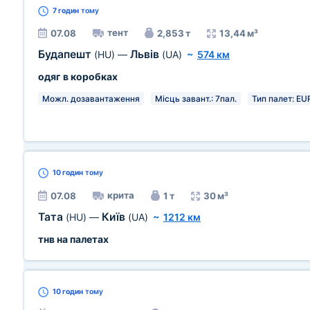
7 годин
тому
тент
07.08
2,853 т
13,44 м³
Будапешт
Львів
(HU)
—
(UA)
~
574 км
одяг в коробках
Можл. дозавантаження
Місць завант.: 7пал.
Тип палет: EUR
10 годин
тому
крита
07.08
1 т
30 м³
Тата
Київ
(HU)
—
(UA)
~
1212 км
тнв на палетах
10 годин
тому