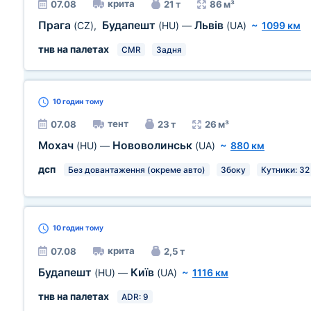
крита
07.08
21 т
86 м³
Прага
Будапешт
Львів
(CZ)
,
(HU)
—
(UA)
~
1099 км
тнв на палетах
CMR
Задня
10 годин
тому
тент
07.08
23 т
26 м³
Мохач
Нововолинськ
(HU)
—
(UA)
~
880 км
дсп
Без довантаження (окреме авто)
Збоку
Кутники: 32
10 годин
тому
крита
07.08
2,5 т
Будапешт
Київ
(HU)
—
(UA)
~
1116 км
тнв на палетах
ADR: 9