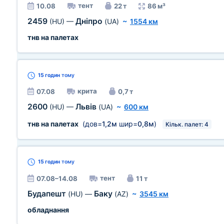
тент
10.08
22 т
86 м³
2459
Дніпро
(HU)
—
(UA)
~
1554 км
тнв на палетах
15 годин
тому
крита
07.08
0,7 т
2600
Львів
(HU)
—
(UA)
~
600 км
тнв на палетах
(дов=
1,2м
шир=
0,8м
)
Кільк. палет: 4
15 годин
тому
тент
07.08–14.08
11 т
Будапешт
Баку
(HU)
—
(AZ)
~
3545 км
обладнання