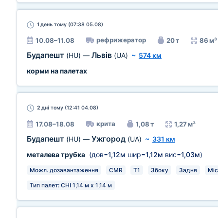
1 день
тому (07:38 05.08)
рефрижератор
10.08–11.08
20 т
86 м³
Будапешт
Львів
(HU)
—
(UA)
~
574 км
корми на палетах
2 дні
тому (12:41 04.08)
крита
17.08–18.08
1,08 т
1,27 м³
Будапешт
Ужгород
(HU)
—
(UA)
~
331 км
металева трубка
(дов=
1,12м
шир=
1,12м
вис=
1,03м
)
Можл. дозавантаження
CMR
T1
Збоку
Задня
Міс
Тип палет: CHI 1,14 м х 1,14 м