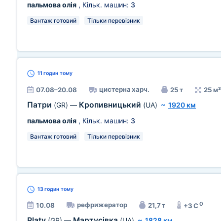
пальмова олія
, Кільк. машин:
3
Вантаж готовий
Тільки перевізник
11 годин
тому
цистерна харч.
07.08–20.08
25 т
25 м³
Патри
Кропивницький
(GR)
—
(UA)
~
1920 км
пальмова олія
, Кільк. машин:
3
Вантаж готовий
Тільки перевізник
13 годин
тому
0
рефрижератор
10.08
21,7 т
+3 C
Platy
Мартусівка
(GR)
—
(UA)
~
1828 км