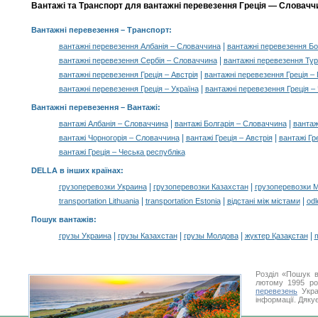
Вантажі та Транспорт для вантажні перевезення Греція — Словаччи
Вантажні перевезення
– Транспорт:
|
вантажні перевезення Албанія – Словаччина
вантажні перевезення Бо
|
вантажні перевезення Сербія – Словаччина
вантажні перевезення Ту
|
вантажні перевезення Греція – Австрія
вантажні перевезення Греція –
|
вантажні перевезення Греція – Україна
вантажні перевезення Греція –
Вантажні перевезення –
Вантажі
:
|
|
вантажі Албанія – Словаччина
вантажі Болгарія – Словаччина
вантаж
|
|
вантажі Чорногорія – Словаччина
вантажі Греція – Австрія
вантажі Гр
вантажі Греція – Чеська республіка
DELLA в інших країнах
:
|
|
грузоперевозки Украина
грузоперевозки Казахстан
грузоперевозки 
|
|
|
transportation Lithuania
transportation Estonia
відстані між містами
odl
Пошук вантажів
:
|
|
|
|
грузы Украина
грузы Казахстан
грузы Молдова
жүктер Қазақстан
m
Розділ «Пошук в
лютому 1995 ро
перевезень
Укра
інформації. Дяку