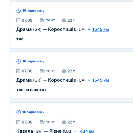
16 годин
тому
тент
07.08
22 т
Драма
Коростишів
(GR)
—
(UA)
~
1545 км
тнс
16 годин
тому
тент
07.08
22 т
Драма
Коростишів
(GR)
—
(UA)
~
1545 км
тнв на палетах
16 годин
тому
тент
07.08
22 т
Кавала
Рівне
(GR)
—
(UA)
~
1434 км