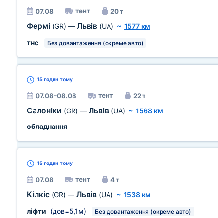
тент
07.08
20 т
Фермі
Львів
(GR)
—
(UA)
~
1577 км
тнс
Без довантаження (окреме авто)
15 годин
тому
тент
07.08–08.08
22 т
Салоніки
Львів
(GR)
—
(UA)
~
1568 км
обладнання
15 годин
тому
тент
07.08
4 т
Кілкіс
Львів
(GR)
—
(UA)
~
1538 км
ліфти
(дов=
5,1м
)
Без довантаження (окреме авто)