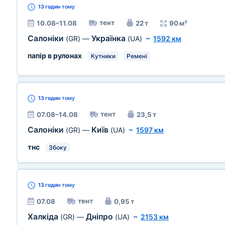
13 годин
тому
тент
10.08–11.08
22 т
90 м³
Салоніки
Українка
(GR)
—
(UA)
~
1592 км
папір в рулонах
Кутники
Ремені
13 годин
тому
тент
07.08–14.08
23,5 т
Салоніки
Київ
(GR)
—
(UA)
~
1597 км
тнс
Збоку
13 годин
тому
тент
07.08
0,95 т
Халкіда
Дніпро
(GR)
—
(UA)
~
2153 км