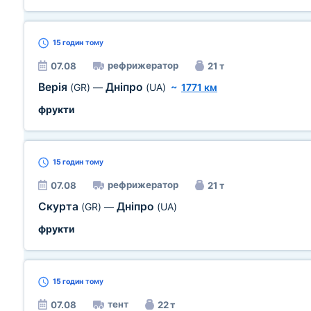
15 годин
тому
рефрижератор
07.08
21 т
Верія
Дніпро
(GR)
—
(UA)
~
1771 км
фрукти
15 годин
тому
рефрижератор
07.08
21 т
Скурта
Дніпро
(GR)
—
(UA)
фрукти
15 годин
тому
тент
07.08
22 т