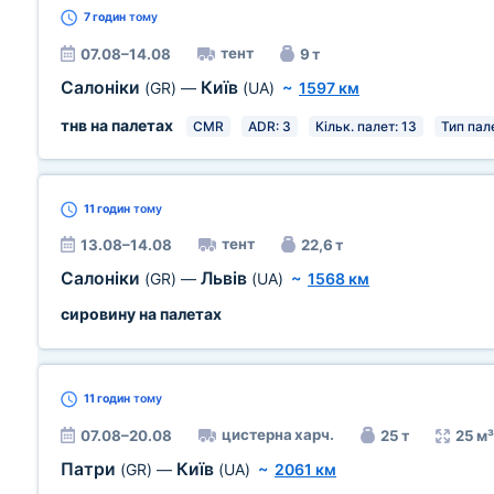
7 годин
тому
тент
07.08–14.08
9 т
Салоніки
Київ
(GR)
—
(UA)
~
1597 км
тнв на палетах
CMR
ADR: 3
Кільк. палет: 13
Тип пале
11 годин
тому
тент
13.08–14.08
22,6 т
Салоніки
Львів
(GR)
—
(UA)
~
1568 км
сировину на палетах
11 годин
тому
цистерна харч.
07.08–20.08
25 т
25 м³
Патри
Київ
(GR)
—
(UA)
~
2061 км