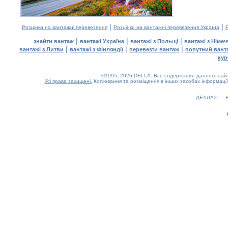
|
|
Розцінки на вантажні перевезення
Розцінки на вантажні перевезення Україна
Р
|
|
|
знайти вантаж
вантажі Україна
вантажі з Польщі
вантажі з Німе
|
|
|
вантажі з Литви
вантажі з Фінляндії
перевезти вантаж
попутний вант
кур
©1995–2026 DELLA. Все содержание данного сайта
Усі права захищені.
Копіювання та розміщення в інших засобах інформації
ДЕЛЛА® —
0.2(aws2)
070826-06:55:21