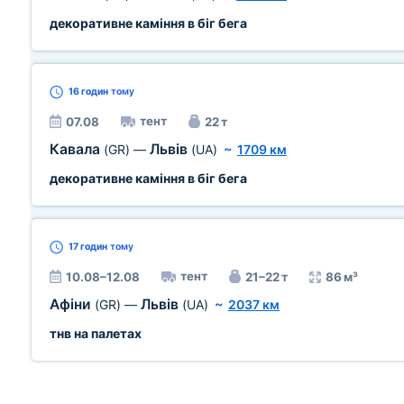
декоративне каміння в біг бега
16 годин
тому
тент
07.08
22 т
Кавала
Львів
(GR)
—
(UA)
~
1709 км
декоративне каміння в біг бега
17 годин
тому
тент
10.08–12.08
21–22 т
86 м³
Афіни
Львів
(GR)
—
(UA)
~
2037 км
тнв на палетах