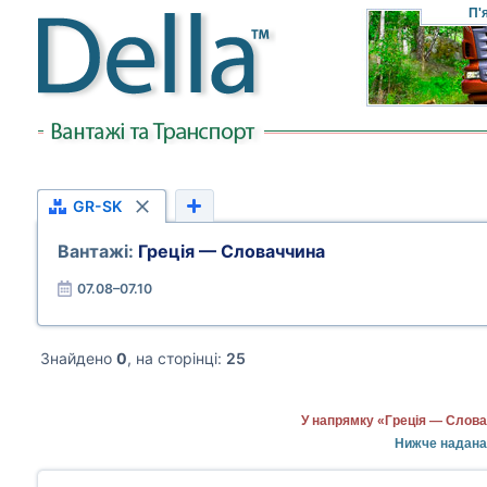
П'
GR-SK
Вантажі:
Греція — Словаччина
07.08–07.10
Знайдено
0
, на сторінці:
25
У напрямку «Греція — Слова
Нижче надана 