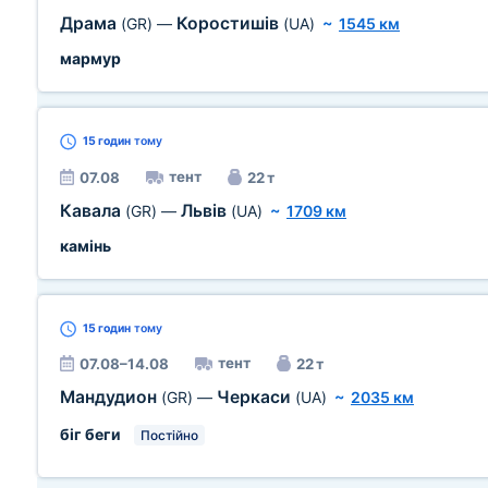
Драма
Коростишів
(GR)
—
(UA)
~
1545 км
мармур
15 годин
тому
тент
07.08
22 т
Кавала
Львів
(GR)
—
(UA)
~
1709 км
камінь
15 годин
тому
тент
07.08–14.08
22 т
Мандудион
Черкаси
(GR)
—
(UA)
~
2035 км
біг беги
Постійно