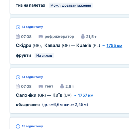
тнв на палетах
Можл. дозавантаження
14 годин
тому
рефрижератор
07.08
21,5 т
Скідра
Кавала
Краків
(GR)
,
(GR)
—
(PL)
~
1755 км
фрукти
На склад
14 годин
тому
тент
07.08
2,8 т
Салоніки
Київ
(GR)
—
(UA)
~
1757 км
обладнання
(дов=
6,6м
шир=
2,45м
)
15 годин
тому