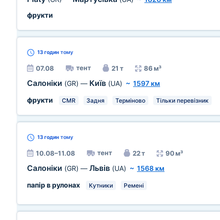
фрукти
13 годин
тому
тент
07.08
21 т
86 м³
Салоніки
Київ
(GR)
—
(UA)
~
1597 км
фрукти
CMR
Задня
Терміново
Тільки перевізник
13 годин
тому
тент
10.08–11.08
22 т
90 м³
Салоніки
Львів
(GR)
—
(UA)
~
1568 км
папір в рулонах
Кутники
Ремені