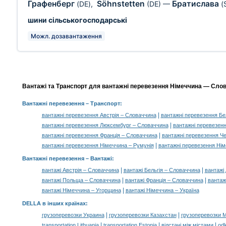
Графенберг
Söhnstetten
Братислава
(DE)
,
(DE)
—
(
шини сільськогосподарські
Можл. дозавантаження
Вантажі та Транспорт для вантажні перевезення Німеччина — Слов
Вантажні перевезення
– Транспорт:
|
вантажні перевезення Австрія – Словаччина
вантажні перевезення Бе
|
вантажні перевезення Люксембург – Словаччина
вантажні перевезен
|
вантажні перевезення Франція – Словаччина
вантажні перевезення Ч
|
вантажні перевезення Німеччина – Румунія
вантажні перевезення Ні
Вантажні перевезення –
Вантажі
:
|
|
вантажі Австрія – Словаччина
вантажі Бельгія – Словаччина
вантажі
|
|
вантажі Польща – Словаччина
вантажі Франція – Словаччина
вантаж
|
вантажі Німеччина – Угорщина
вантажі Німеччина – Україна
DELLA в інших країнах
:
|
|
грузоперевозки Украина
грузоперевозки Казахстан
грузоперевозки 
|
|
|
transportation Lithuania
transportation Estonia
відстані між містами
odl