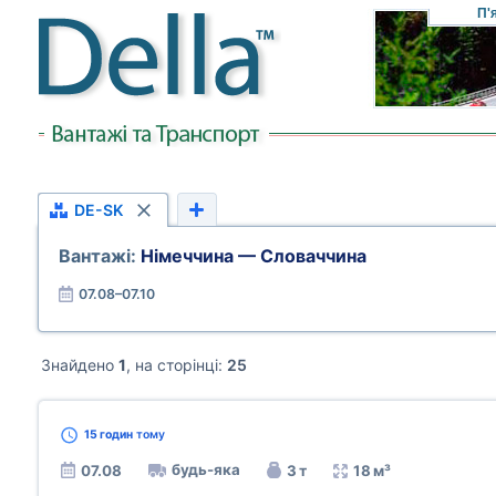
П'
DE-SK
Вантажі:
Німеччина — Словаччина
07.08–07.10
Знайдено
1
, на сторінці:
25
15 годин
тому
будь-яка
07.08
3 т
18 м³