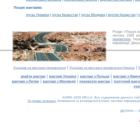
Пошук вантажів
:
|
|
|
|
грузы Украина
грузы Казахстан
грузы Молдова
жүктер Қазақстан
m
Розділ «Пошук в
лютому 1995 ро
перевезень
Укра
інформації. Дяку
|
|
Розцінки на вантажні перевезення
Розцінки на вантажні перевезення Україна
Р
|
|
|
знайти вантаж
вантажі Україна
вантажі з Польщі
вантажі з Німе
|
|
|
вантажі з Литви
вантажі з Фінляндії
перевезти вантаж
попутний вант
кур
©1995–2026 DELLA. Все содержание данного сайта
Усі права захищені.
Копіювання та розміщення в інших засобах інформації
ДЕЛЛА® —
0.14(aws2)
070826-08:38:32