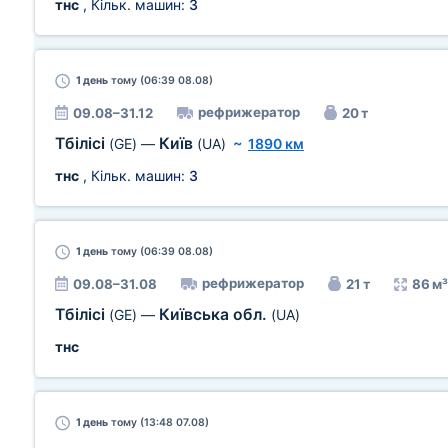
тнс
, Кільк. машин:
3
1 день
тому (06:39 08.08)
рефрижератор
09.08–31.12
20 т
Тбілісі
Київ
(GE)
—
(UA)
~
1890 км
тнс
, Кільк. машин:
3
1 день
тому (06:39 08.08)
рефрижератор
09.08–31.08
21 т
86 м³
Тбілісі
Київська обл.
(GE)
—
(UA)
тнс
1 день
тому (13:48 07.08)