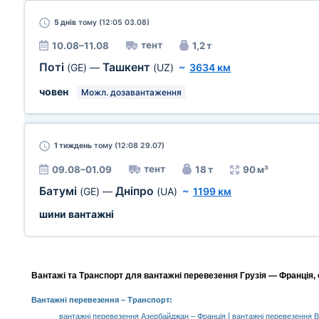
5 днів
тому (12:05 03.08)
тент
10.08–11.08
1,2 т
Поті
Ташкент
(GE)
—
(UZ)
~
3634 км
човен
Можл. дозавантаження
1 тиждень
тому (12:08 29.07)
тент
09.08–01.09
18 т
90 м³
Батумі
Дніпро
(GE)
—
(UA)
~
1199 км
шини вантажні
Вантажі та Транспорт для вантажні перевезення Грузія — Франція, 
Вантажні перевезення
– Транспорт:
|
вантажні перевезення Азербайджан – Франція
вантажні перевезення В