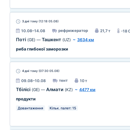
3 дні
тому (12:18 05.08)
рефрижератор
10.08–14.08
21,7 т
-18 
Поті
Ташкент
(GE)
—
(UZ)
~
3634 км
риба глибокої заморозки
4 дні
тому (07:30 05.08)
тент
09.08–10.08
10 т
Тбілісі
Алмати
(GE)
—
(KZ)
~
4477 км
продукти
Довантаження
Кільк. палет: 15