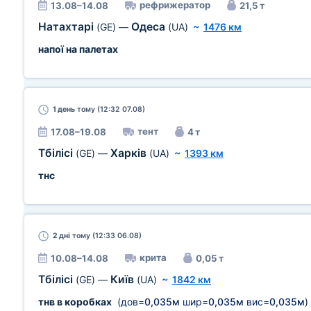
рефрижератор
13.08–14.08
21,5 т
Натахтарі
Одеса
(GE)
—
(UA)
~
1476 км
напої на палетах
1 день
тому (12:32 07.08)
тент
17.08–19.08
4 т
Тбілісі
Харків
(GE)
—
(UA)
~
1393 км
тнс
2 дні
тому (12:33 06.08)
крита
10.08–14.08
0,05 т
Тбілісі
Київ
(GE)
—
(UA)
~
1842 км
тнв в коробках
(дов=
0,035м
шир=
0,035м
вис=
0,035м
)