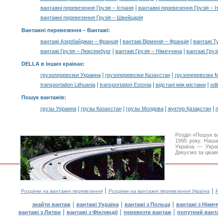
|
вантажні перевезення Грузія – Іспанія
вантажні перевезення Грузія – Іт
вантажні перевезення Грузія – Швейцарія
Вантажні перевезення –
Вантажі
:
|
|
вантажі Азербайджан – Франція
вантажі Вірменія – Франція
вантажі Т
|
|
вантажі Грузія – Люксембург
вантажі Грузія – Німеччина
вантажі Груз
DELLA в інших країнах
:
|
|
грузоперевозки Украина
грузоперевозки Казахстан
грузоперевозки 
|
|
|
transportation Lithuania
transportation Estonia
відстані між містами
odl
Пошук вантажів
:
|
|
|
|
грузы Украина
грузы Казахстан
грузы Молдова
жүктер Қазақстан
m
Розділ «Пошук в
1995 року. Наша
Україна — Украї
Дякуємо за цікав
|
|
Розцінки на вантажні перевезення
Розцінки на вантажні перевезення Україна
Р
|
|
|
знайти вантаж
вантажі Україна
вантажі з Польщі
вантажі з Німе
|
|
|
вантажі з Литви
вантажі з Фінляндії
перевезти вантаж
попутний вант