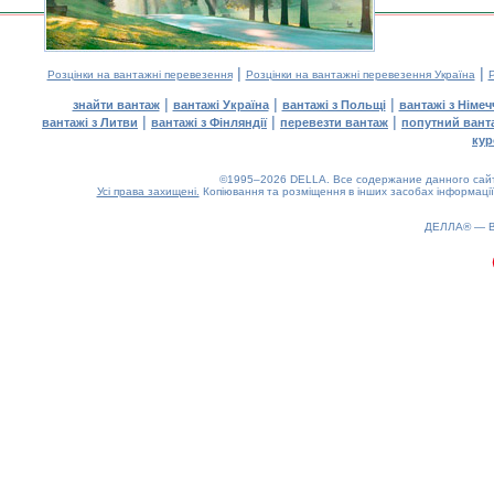
|
|
Розцінки на вантажні перевезення
Розцінки на вантажні перевезення Україна
Р
|
|
|
знайти вантаж
вантажі Україна
вантажі з Польщі
вантажі з Німе
|
|
|
вантажі з Литви
вантажі з Фінляндії
перевезти вантаж
попутний вант
кур
©1995–2026 DELLA. Все содержание данного сайта
Усі права захищені.
Копіювання та розміщення в інших засобах інформації
ДЕЛЛА® —
0.26(aws4)
100826-23:28:09