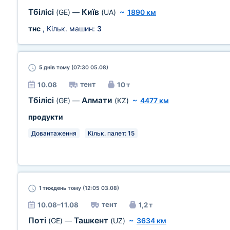
Тбілісі
Київ
(GE)
—
(UA)
~
1890 км
тнс
, Кільк. машин:
3
5 днів
тому (07:30 05.08)
тент
10.08
10 т
Тбілісі
Алмати
(GE)
—
(KZ)
~
4477 км
продукти
Довантаження
Кільк. палет: 15
1 тиждень
тому (12:05 03.08)
тент
10.08–11.08
1,2 т
Поті
Ташкент
(GE)
—
(UZ)
~
3634 км