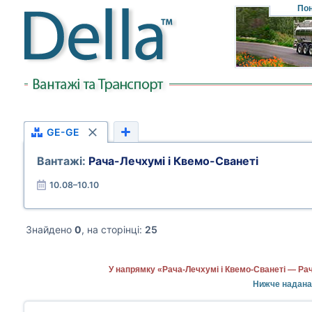
Пон
GE-GE
Вантажі:
Рача-Лечхумі і Квемо-Сванеті
10.08–10.10
Знайдено
0
, на сторінці:
25
У напрямку «Рача-Лечхумі і Квемо-Сванеті — Рач
Нижче надана 