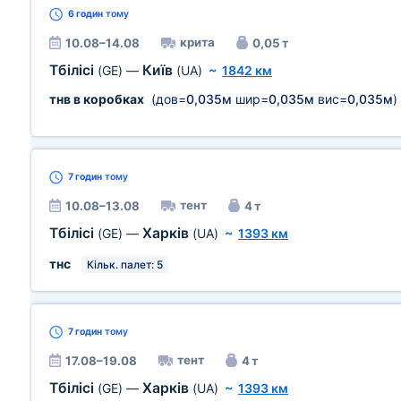
6 годин
тому
крита
10.08–14.08
0,05 т
Тбілісі
Київ
(GE)
—
(UA)
~
1842 км
тнв в коробках
(дов=
0,035м
шир=
0,035м
вис=
0,035м
)
7 годин
тому
тент
10.08–13.08
4 т
Тбілісі
Харків
(GE)
—
(UA)
~
1393 км
тнс
Кільк. палет: 5
7 годин
тому
тент
17.08–19.08
4 т
Тбілісі
Харків
(GE)
—
(UA)
~
1393 км