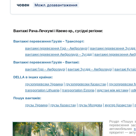
човен
Можл. дозавантаження
Вантажі Рача-Лечхумі і Квемо кр., сусідні регіони:
Вантажні перевезення Грузія
– Транспорт:
|
вантажні перевезення Горі – Амбролаурі
вантажні перевезення Зугдіді
|
вантажні перевезення Амбролаурі – Зугдіді
вантажні перевезення Амбр
Вантажні перевезення Грузія –
Вантажі
:
|
|
вантажі Горі – Амбролаурі
вантажі Зугдіді – Амбролаурі
вантажі Кутаї
DELLA в інших країнах
:
|
|
грузоперевозки Украина
грузоперевозки Казахстан
грузоперевозки 
|
|
|
transportation Lithuania
transportation Estonia
відстані між містами
odl
Пошук вантажів
:
|
|
|
|
грузы Украина
грузы Казахстан
грузы Молдова
жүктер Қазақстан
m
Розділ «Пошук в
перевезення за
автомобільних
в
пріоритет — акту