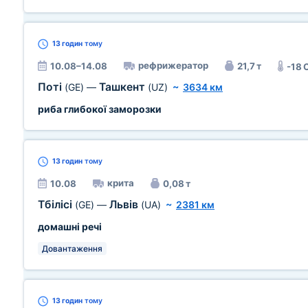
13 годин
тому
рефрижератор
10.08–14.08
21,7 т
-18 
Поті
Ташкент
(GE)
—
(UZ)
~
3634 км
риба глибокої заморозки
13 годин
тому
крита
10.08
0,08 т
Тбілісі
Львів
(GE)
—
(UA)
~
2381 км
домашні речі
Довантаження
13 годин
тому