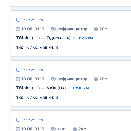
14 годин
тому
рефрижератор
10.08–31.12
20 т
Тбілісі
Одеса
(GE)
—
(UA)
~
1626 км
тнс
, Кільк. машин:
3
14 годин
тому
рефрижератор
10.08–31.12
20 т
Тбілісі
Київ
(GE)
—
(UA)
~
1890 км
тнс
, Кільк. машин:
3
14 годин
тому
тент
10.08–31.12
20 т