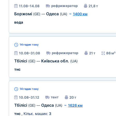
рефрижератор
11.08–14.08
21,8 т
Боржомі
Одеса
(GE)
—
(UA)
~
1400 км
вода
14 годин
тому
рефрижератор
10.08–31.08
21 т
86 м³
Тбілісі
Київська обл.
(GE)
—
(UA)
тнс
14 годин
тому
тент
10.08–31.12
20 т
Тбілісі
Одеса
(GE)
—
(UA)
~
1626 км
тнс
, Кільк. машин:
3