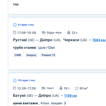
тнс
8 годин
тому
будь-яка
17.08–19.08
23 т
Руставі
Дніпро
Черкаси
(GE)
—
(UA)
,
(UA)
~
1684 км
труби сталеві
(дов=
12м
)
CMR
Зверху
Ремені 12
10 годин
тому
тент
12.08–17.08
18 т
90 м³
Батумі
Дніпро
(GE)
—
(UA)
~
1199 км
шини вантажні
, Кільк. машин:
3