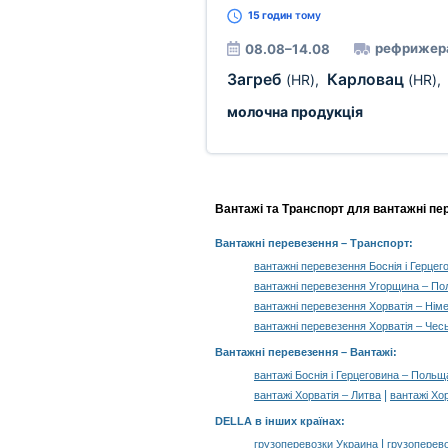
15 годин
тому
рефрижер
08.08–14.08
Загреб
Карловац
(HR)
,
(HR)
,
молочна продукція
Вантажі та Транспорт для вантажні пе
Вантажні перевезення
– Транспорт:
вантажні перевезення Боснія і Герце
вантажні перевезення Угорщина – П
вантажні перевезення Хорватія – Нім
вантажні перевезення Хорватія – Чес
Вантажні перевезення –
Вантажі
:
вантажі Боснія і Герцеговина – Польщ
|
вантажі Хорватія – Литва
вантажі Хо
DELLA в інших країнах
:
|
грузоперевозки Украина
грузоперев