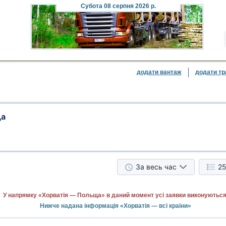
Субота
08 серпня 2026 р.
додати вантаж
додати тр
ща
За весь час
25
У напрямку «Хорватія — Польща» в даний момент усі заявки виконуються
Нижче надана інформація «Хорватія — всі країни»