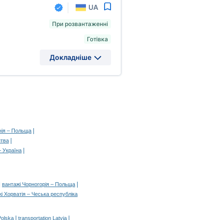
UA
При розвантаженні
Готівка
Докладніше
|
нія – Польща
|
итва
|
– Україна
|
|
вантажі Чорногорія – Польща
і Хорватія – Чеська республіка
|
|
Polska
transportation Latvia