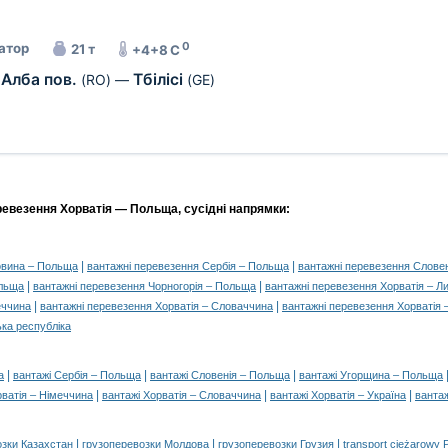
0
атор
21 т
+4+8 C
Алба пов.
Тбілісі
(RO)
—
(GE)
ревезення Хорватія — Польща, сусідні напрямки:
|
|
говина – Польща
вантажні перевезення Сербія – Польща
вантажні перевезення Слове
|
|
ольща
вантажні перевезення Чорногорія – Польща
вантажні перевезення Хорватія – Л
|
|
еччина
вантажні перевезення Хорватія – Словаччина
вантажні перевезення Хорватія 
ька республіка
|
|
|
а
вантажі Сербія – Польща
вантажі Словенія – Польща
вантажі Угорщина – Польща
|
|
|
рватія – Німеччина
вантажі Хорватія – Словаччина
вантажі Хорватія – Україна
вантаж
|
|
|
озки Казахстан
грузоперевозки Молдова
грузоперевозки Грузия
transport ciężarowy 