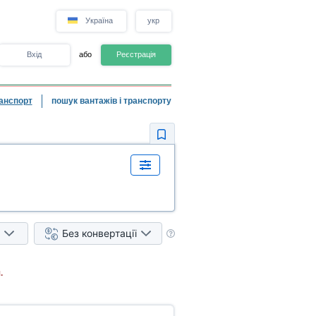
Україна
укр
Вхід
або
Реєстрація
анспорт
пошук вантажів і транспорту
Без конвертації
.